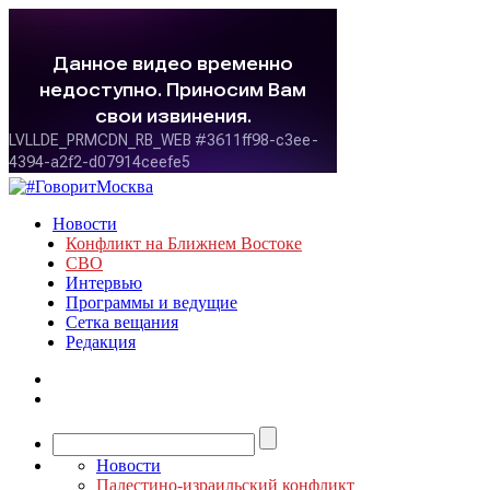
Новости
Конфликт на Ближнем Востоке
СВО
Интервью
Программы и ведущие
Сетка вещания
Редакция
Новости
Палестино-израильский конфликт