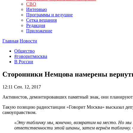
СВО
Интервью
Программы и ведущие
Сетка вещания
Редакция
Приложение
Главная
Новости
Общество
#говоритмосква
В России
Сторонники Немцова намерены вернут
12:11
Сен. 12, 2017
Активистов, демонтировавших памятный знак, они планируют 
Такую позицию радиостанции «Говорит Москва» высказал депу
самоуправством.
«Эту табличку мы, конечно, возвратим на место. Но мы 
ответственности этой шпаны, затем вернём табличку. С 