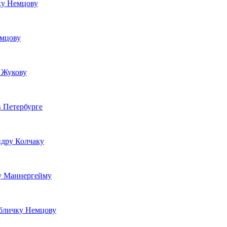
ку Немцову
емцову
 Жукову
в Петербурге
ндру Колчаку
ку Маннергейму
абличку Немцову