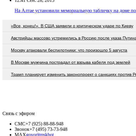
12:41
Сен. 28, 2015
На Алтае установили мемориальную табличку на доме по
«Все, конец!». В США заявили о критическом ударе по Киеву
Австрийцы массово устремились в Россию после указа Путин
Москву атаковали беспилотники: что произошло 5 августа
В Москве мужчина пострадал от взрыва кабеля под землей
Трамп планирует изменить законопроект о санкциях против Р
Связь с эфиром
СМС
+7 (925) 88-88-948
Звонок
+7 (495) 73-73-948
MAX
govoritmskbot