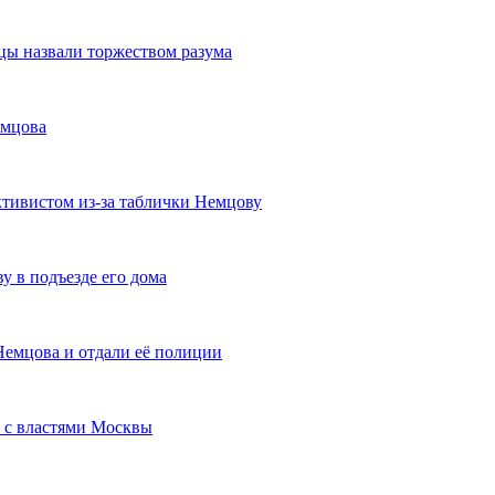
цы назвали торжеством разума
емцова
ктивистом из-за таблички Немцову
 в подъезде его дома
емцова и отдали её полиции
 с властями Москвы