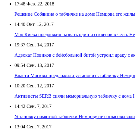
17:48
Фев. 22, 2018
Решение Собянина о табличке на доме Немцова его жиль
14:40
Окт. 12, 2017
Мэр Киева предложил назвать один из скверов в честь Н
19:37
Сен. 14, 2017
Адвокат Новиков с бейсбольной битой устроил драку с а
09:54
Сен. 13, 2017
Власти Москвы предложили установить табличку Немцову
10:20
Сен. 12, 2017
Активисты SERB сняли мемориальную табличку с дома Н
14:42
Сен. 7, 2017
Установку памятной таблички Немцову не согласовывали
13:04
Сен. 7, 2017