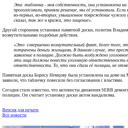
Эта табличка - моя собственность, она установлена на
проголосовали, приняли решение, мы её установили. Если
во-первых, во-вторых, умышленное повреждение чужого и
сказал, так же и кража, это хищение».
Другой сторонник установки памятной доски, политик Владим
возмутительными подобные действия.
«Это совершенно возмутительный факт, более того, это
потрачены деньги жильцами. В данном случае, это прест
заявление в полицию. Должно быть возбуждено уголовно
эти лица должны понести уголовную ответственность в с
ответственности. То, что они сдали её полиции, не от
Памятная доска Борису Немцову была установлена на доме на 
заявили, что табличку повесили без согласования с властями.
Сегодня стало известно, что активисты движения SERB демонт
полиции. Он считает установку доски актом вандализма.
Версия для печати
Все новости