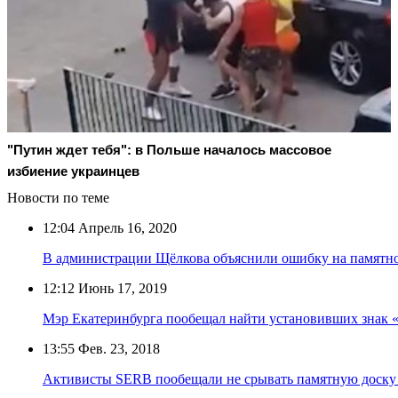
"Путин ждет тебя": в Польше началось массовое
избиение украинцев
Новости по теме
12:04
Апрель 16, 2020
В администрации Щёлкова объяснили ошибку на памятно
12:12
Июнь 17, 2019
Мэр Екатеринбурга пообещал найти установивших знак «
13:55
Фев. 23, 2018
Активисты SERB пообещали не срывать памятную доску