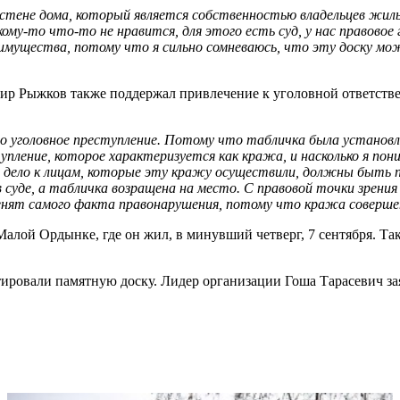
 стене дома, который является собственностью владельцев жил
 кому-то что-то не нравится, для этого есть суд, у нас правово
мущества, потому что я сильно сомневаюсь, что эту доску можн
ир Рыжков также поддержал привлечение к уголовной ответстве
 уголовное преступление. Потому что табличка была установл
упление, которое характеризуется как кража, и насколько я по
е дело к лицам, которые эту кражу осуществили, должны быть 
уде, а табличка возращена на место. С правовой точки зрения 
менят самого факта правонарушения, потому что кража соверше
Малой Ордынке, где он жил, в минувший четверг, 7 сентября. 
ировали памятную доску. Лидер организации Гоша Тарасевич зая