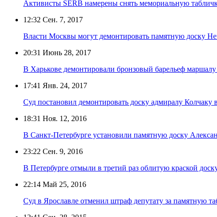
Активисты SERB намерены снять мемориальную таблич
12:32
Сен. 7, 2017
Власти Москвы могут демонтировать памятную доску Н
20:31
Июнь 28, 2017
В Харькове демонтировали бронзовый барельеф маршалу
17:41
Янв. 24, 2017
Суд постановил демонтировать доску адмиралу Колчаку 
18:31
Ноя. 12, 2016
В Санкт-Петербурге установили памятную доску Алекса
23:22
Сен. 9, 2016
В Петербурге отмыли в третий раз облитую краской дос
22:14
Май 25, 2016
Суд в Ярославле отменил штраф депутату за памятную т