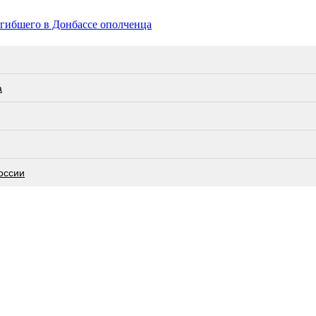
гибшего в Донбассе ополченца
а
оссии