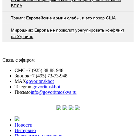
БПЛА
Трамп: Европейские армии слабы, и это позор США
Мирошник: Европа не позволит урегулировать конфликт
на Украине
Связь с эфиром
СМС
+7 (925) 88-88-948
Звонок
+7 (495) 73-73-948
MAX
govoritmskbot
Telegram
govoritmskbot
Письмо
info@govoritmoskva.ru
Новости
Интервью
Программы и ведущие