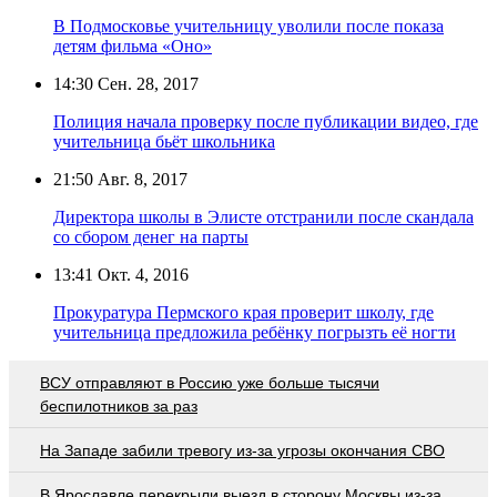
В Подмосковье учительницу уволили после показа
детям фильма «Оно»
14:30
Сен. 28, 2017
Полиция начала проверку после публикации видео, где
учительница бьёт школьника
21:50
Авг. 8, 2017
Директора школы в Элисте отстранили после скандала
со сбором денег на парты
13:41
Окт. 4, 2016
Прокуратура Пермского края проверит школу, где
учительница предложила ребёнку погрызть её ногти
ВСУ отправляют в Россию уже больше тысячи
беспилотников за раз
На Западе забили тревогу из-за угрозы окончания СВО
В Ярославле перекрыли выезд в сторону Москвы из-за