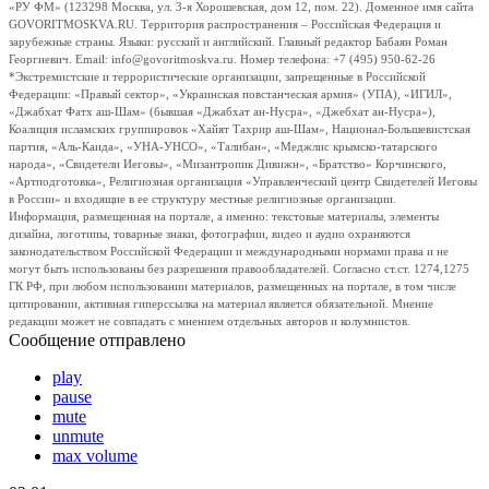
«РУ ФМ» (123298 Москва, ул. 3-я Хорошевская, дом 12, пом. 22). Доменное имя сайта
GOVORITMOSKVA.RU. Территория распространения – Российская Федерация и
зарубежные страны. Языки: русский и английский. Главный редактор Бабаян Роман
Георгиевич. Email: info@govoritmoskva.ru. Номер телефона: +7 (495) 950-62-26
*Экстремистские и террористические организации, запрещенные в Российской
Федерации: «Правый сектор», «Украинская повстанческая армия» (УПА), «ИГИЛ»,
«Джабхат Фатх аш-Шам» (бывшая «Джабхат ан-Нусра», «Джебхат ан-Нусра»),
Коалиция исламских группировок «Хайят Тахрир аш-Шам», Национал-Большевистская
партия, «Аль-Каида», «УНА-УНСО», «Талибан», «Меджлис крымско-татарского
народа», «Свидетели Иеговы», «Мизантропик Дивижн», «Братство» Корчинского,
«Артподготовка», Религиозная организация «Управленческий центр Свидетелей Иеговы
в России» и входящие в ее структуру местные религиозные организации.
Информация, размещенная на портале, а именно: текстовые материалы, элементы
дизайна, логотипы, товарные знаки, фотографии, видео и аудио охраняются
законодательством Российской Федерации и международными нормами права и не
могут быть использованы без разрешения правообладателей. Согласно ст.ст. 1274,1275
ГК РФ, при любом использовании материалов, размещенных на портале, в том числе
цитировании, активная гиперссылка на материал является обязательной. Мнение
редакции может не совпадать с мнением отдельных авторов и колумнистов.
Сообщение отправлено
play
pause
mute
unmute
max volume