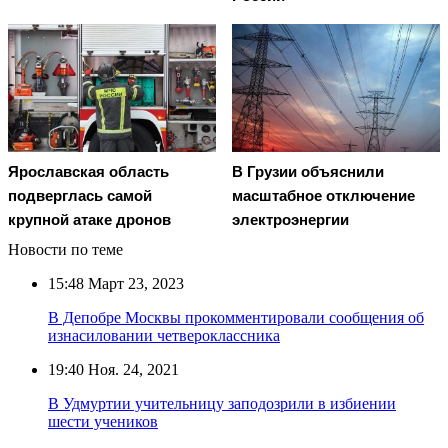
В Грузии объяснили
Ярославская область
масштабное отключение
подверглась самой
электроэнергии
крупной атаке дронов
Новости по теме
15:48
Март 23, 2023
В Депобре Москвы прокомментировали сообщения об
изнасиловании четвероклассника
19:40
Ноя. 24, 2021
В Удмуртии учительницу заподозрили в избиении
шести учеников