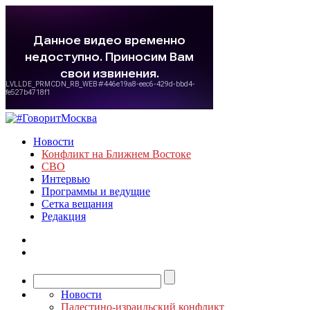
Новости
Конфликт на Ближнем Востоке
СВО
Интервью
Программы и ведущие
Сетка вещания
Редакция
Новости
Палестино-израильский конфликт