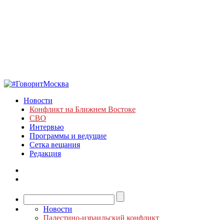
Новости
Конфликт на Ближнем Востоке
СВО
Интервью
Программы и ведущие
Сетка вещания
Редакция
Новости
Палестино-израильский конфликт