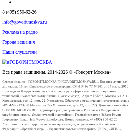
8 (495) 950-62-26
info@govoritmoskva.ru
Реклама на радио
Города вещания
Наши слушатели
Все права защищены. 2014-2026 © «Говорит Москва»
Сетевое издание «ГОВОРИТМОСКВА.РУ/GOVORITMOSKVA.RU». Предназначено для
лиц старше 16 лет. Свидетельство о регистрации СМИ Эл № 77-64961 от 04 марта 2016
года выдано Федеральной службой по надзору в сфере связи, информационных
технологий и массовых коммуникаций (Роскомнадзор). Адрес: 123298, Москва, ул. 3-я
Хорошевская, дом 12, пом. 22. Учредитель Общество с ограниченной ответственностью
«РУ ФМ» (123298 Москва, ул. 3-я Хорошевская, дом 12, пом. 22). Доменное имя сайта
GOVORITMOSKVA.RU. Территория распространения – Российская Федерация и
зарубежные страны. Языки: русский и английский. Главный редактор Бабаян Роман
Георгиевич. Email: info@govoritmoskva.ru. Номер телефона: +7 (495) 950-62-26
*Экстремистские и террористические организации, запрещенные в Российской
Федерации: «Правый сектор», «Украинская повстанческая армия» (УПА), «ИГИЛ»,