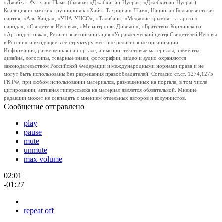
«Джабхат Фатх аш-Шам» (бывшая «Джабхат ан-Нусра», «Джебхат ан-Нусра»),
Коалиция исламских группировок «Хайят Тахрир аш-Шам», Национал-Большевистская
партия, «Аль-Каида», «УНА-УНСО», «Талибан», «Меджлис крымско-татарского
народа», «Свидетели Иеговы», «Мизантропик Дивижн», «Братство» Корчинского,
«Артподготовка», Религиозная организация «Управленческий центр Свидетелей Иеговы
в России» и входящие в ее структуру местные религиозные организации.
Информация, размещенная на портале, а именно: текстовые материалы, элементы
дизайна, логотипы, товарные знаки, фотографии, видео и аудио охраняются
законодательством Российской Федерации и международными нормами права и не
могут быть использованы без разрешения правообладателей. Согласно ст.ст. 1274,1275
ГК РФ, при любом использовании материалов, размещенных на портале, в том числе
цитировании, активная гиперссылка на материал является обязательной. Мнение
редакции может не совпадать с мнением отдельных авторов и колумнистов.
Сообщение отправлено
play
pause
mute
unmute
max volume
02:01
-01:27
repeat off