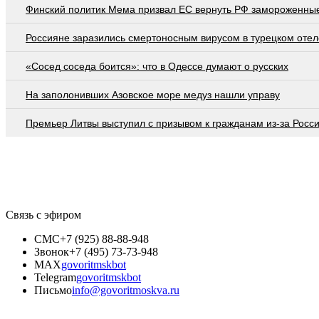
Финский политик Мема призвал ЕС вернуть РФ замороженны
Россияне заразились смертоносным вирусом в турецком отел
«Сосед соседа боится»: что в Одессе думают о русских
На заполонивших Азовское море медуз нашли управу
Премьер Литвы выступил с призывом к гражданам из-за Росс
Связь с эфиром
СМС
+7 (925) 88-88-948
Звонок
+7 (495) 73-73-948
MAX
govoritmskbot
Telegram
govoritmskbot
Письмо
info@govoritmoskva.ru