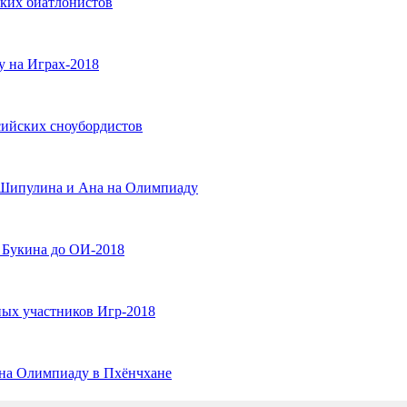
ских биатлонистов
у на Играх-2018
сийских сноубордистов
 Шипулина и Ана на Олимпиаду
 Букина до ОИ-2018
ных участников Игр-2018
 на Олимпиаду в Пхёнчхане