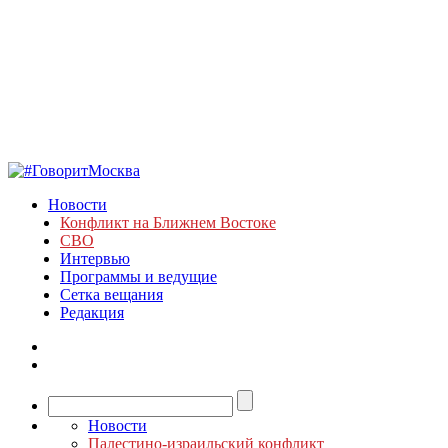
Новости
Конфликт на Ближнем Востоке
СВО
Интервью
Программы и ведущие
Сетка вещания
Редакция
Новости
Палестино-израильский конфликт