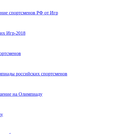
ение спортсменов РФ от Игр
их Игр-2018
портсменов
мпиады российских спортсменов
ашение на Олимпиаду
ду