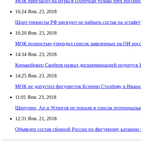
МОК пригласил на Игры в Пхёнчхан только трёх россий
16:24
Янв. 23, 2018
Шорт-трекисты РФ рискуют не набрать состав на эстафет
16:20
Янв. 23, 2018
МОК полностью утвердил список заявленных на ОИ рос
14:34
Янв. 23, 2018
Конькобежец Скобрев назвал дискриминацией недопуск
14:25
Янв. 23, 2018
МОК не допустил фигуристов Ксению Столбову и Ивана
11:01
Янв. 23, 2018
Шипулин, Ан и Устюгов не попали в список потенциаль
12:31
Янв. 21, 2018
Объявлен состав сборной России по фигурному катанию