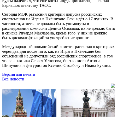
Будем надеяться, что ещё кого-нибудь пригласят», — сказал
Барнашов агентству ТАСС.
Сегодня МОК разъяснил критерии допуска российских
спортсменов на Игры в Пхёнчхане. Речь идёт о 17 пунктах. В
частности, атлеты не должны быть упомянуты в
расследовании комиссии Дениса Освальда, их не должно быть
в списке Ричарда Макларена, кроме того, у них не должно
быть дисквалификаций за употребление допинга.
Международный олимпийский комитет рассказал о критериях
через два дня после того, как на Игры в Пхёнчхане без
объяснений не допустили ряд российских спортсменов, в том
числе лыжника Сергея Устюгова, биатлониста Антона
Шипулина и фигуристов Ксению Столбову и Ивана Букина.
Версия для печати
Все новости