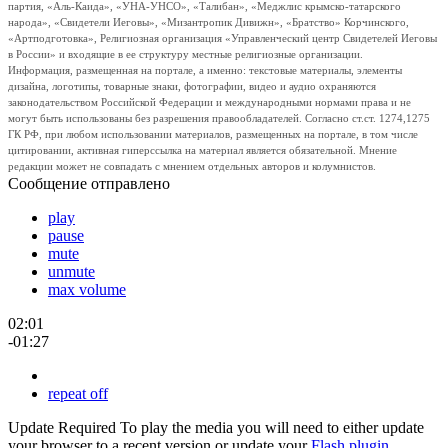
партия, «Аль-Каида», «УНА-УНСО», «Талибан», «Меджлис крымско-татарского
народа», «Свидетели Иеговы», «Мизантропик Дивижн», «Братство» Корчинского,
«Артподготовка», Религиозная организация «Управленческий центр Свидетелей Иеговы
в России» и входящие в ее структуру местные религиозные организации.
Информация, размещенная на портале, а именно: текстовые материалы, элементы
дизайна, логотипы, товарные знаки, фотографии, видео и аудио охраняются
законодательством Российской Федерации и международными нормами права и не
могут быть использованы без разрешения правообладателей. Согласно ст.ст. 1274,1275
ГК РФ, при любом использовании материалов, размещенных на портале, в том числе
цитировании, активная гиперссылка на материал является обязательной. Мнение
редакции может не совпадать с мнением отдельных авторов и колумнистов.
Сообщение отправлено
play
pause
mute
unmute
max volume
02:01
-01:27
repeat off
Update Required
To play the media you will need to either update
your browser to a recent version or update your
Flash plugin
.