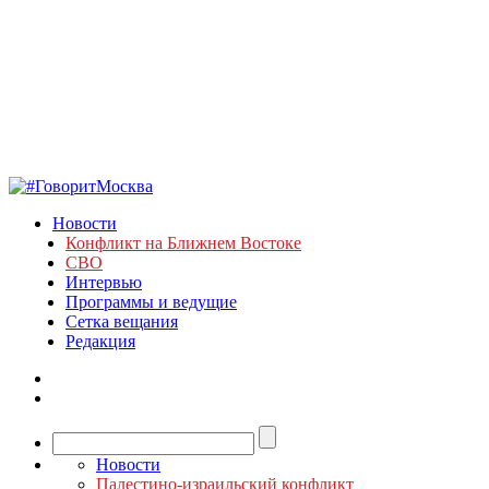
Новости
Конфликт на Ближнем Востоке
СВО
Интервью
Программы и ведущие
Сетка вещания
Редакция
Новости
Палестино-израильский конфликт