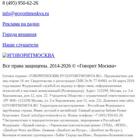
8 (495) 950-62-26
info@govoritmoskva.ru
Реклама на радио
Города вещания
Наши слушатели
Все права защищены. 2014-2026 © «Говорит Москва»
Сетевое издание «ГОВОРИТМОСКВА.РУ/GOVORITMOSKVA.RU». Предназначено для
лиц старше 16 лет. Свидетельство о регистрации СМИ Эл № 77-64961 от 04 марта 2016
года выдано Федеральной службой по надзору в сфере связи, информационных
технологий и массовых коммуникаций (Роскомнадзор). Адрес: 123298, Москва, ул. 3-я
Хорошевская, дом 12, пом. 22. Учредитель Общество с ограниченной ответственностью
«РУ ФМ» (123298 Москва, ул. 3-я Хорошевская, дом 12, пом. 22). Доменное имя сайта
GOVORITMOSKVA.RU. Территория распространения – Российская Федерация и
зарубежные страны. Языки: русский и английский. Главный редактор Бабаян Роман
Георгиевич. Email: info@govoritmoskva.ru. Номер телефона: +7 (495) 950-62-26
*Экстремистские и террористические организации, запрещенные в Российской
Федерации: «Правый сектор», «Украинская повстанческая армия» (УПА), «ИГИЛ»,
«Джабхат Фатх аш-Шам» (бывшая «Джабхат ан-Нусра», «Джебхат ан-Нусра»),
Коалиция исламских группировок «Хайят Тахрир аш-Шам», Национал-Большевистская