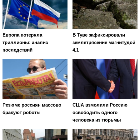
Европа потеряла
В Туве зафиксировали
триллионы: анализ
землетрясение магнитудой
последствий
4,1
Резюме россиян массово
США взмолили Россию
бракуют роботы
освободить одного
человека из тюрьмы