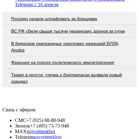
Telegram с 16 апреля
Россиян начали штрафовать за борщевик
ВС РФ сбили свыше тысячи украинских дронов за сутки
В брянском приграничье уничтожен немецкий БПЛА
Anubis
Франция на пороге политического землетрясения
Трамп в ярости: утечка о боеприпасах вызвала новый
скандал
Связь с эфиром
СМС
+7 (925) 88-88-948
Звонок
+7 (495) 73-73-948
MAX
govoritmskbot
Telegram
govoritmskbot