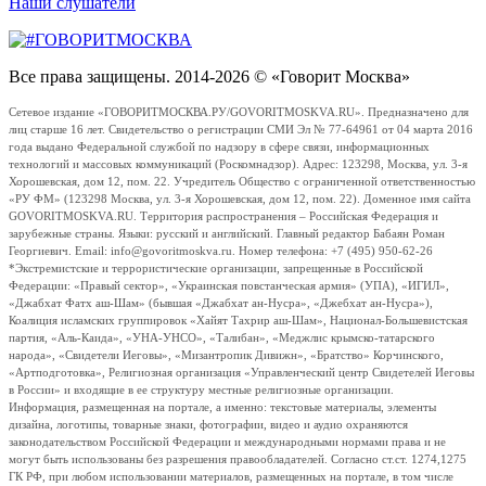
Наши слушатели
Все права защищены. 2014-2026 © «Говорит Москва»
Сетевое издание «ГОВОРИТМОСКВА.РУ/GOVORITMOSKVA.RU». Предназначено для
лиц старше 16 лет. Свидетельство о регистрации СМИ Эл № 77-64961 от 04 марта 2016
года выдано Федеральной службой по надзору в сфере связи, информационных
технологий и массовых коммуникаций (Роскомнадзор). Адрес: 123298, Москва, ул. 3-я
Хорошевская, дом 12, пом. 22. Учредитель Общество с ограниченной ответственностью
«РУ ФМ» (123298 Москва, ул. 3-я Хорошевская, дом 12, пом. 22). Доменное имя сайта
GOVORITMOSKVA.RU. Территория распространения – Российская Федерация и
зарубежные страны. Языки: русский и английский. Главный редактор Бабаян Роман
Георгиевич. Email: info@govoritmoskva.ru. Номер телефона: +7 (495) 950-62-26
*Экстремистские и террористические организации, запрещенные в Российской
Федерации: «Правый сектор», «Украинская повстанческая армия» (УПА), «ИГИЛ»,
«Джабхат Фатх аш-Шам» (бывшая «Джабхат ан-Нусра», «Джебхат ан-Нусра»),
Коалиция исламских группировок «Хайят Тахрир аш-Шам», Национал-Большевистская
партия, «Аль-Каида», «УНА-УНСО», «Талибан», «Меджлис крымско-татарского
народа», «Свидетели Иеговы», «Мизантропик Дивижн», «Братство» Корчинского,
«Артподготовка», Религиозная организация «Управленческий центр Свидетелей Иеговы
в России» и входящие в ее структуру местные религиозные организации.
Информация, размещенная на портале, а именно: текстовые материалы, элементы
дизайна, логотипы, товарные знаки, фотографии, видео и аудио охраняются
законодательством Российской Федерации и международными нормами права и не
могут быть использованы без разрешения правообладателей. Согласно ст.ст. 1274,1275
ГК РФ, при любом использовании материалов, размещенных на портале, в том числе