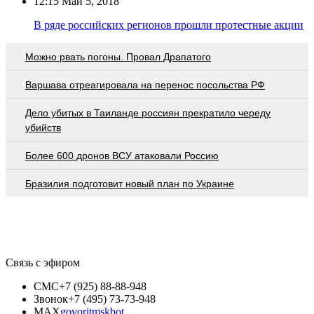
12:15
Май 5, 2018
В ряде российских регионов прошли протестные акции
Можно рвать погоны. Провал Драпатого
Варшава отреагировала на перенос посольства РФ
Дело убитых в Таиланде россиян прекратило череду
убийств
Более 600 дронов ВСУ атаковали Россию
Бразилия подготовит новый план по Украине
Связь с эфиром
СМС
+7 (925) 88-88-948
Звонок
+7 (495) 73-73-948
MAX
govoritmskbot