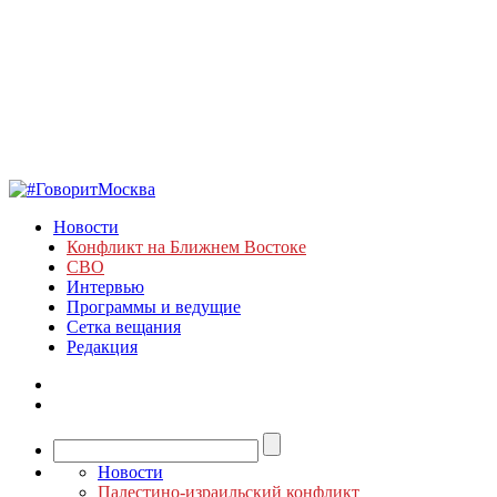
Новости
Конфликт на Ближнем Востоке
СВО
Интервью
Программы и ведущие
Сетка вещания
Редакция
Новости
Палестино-израильский конфликт