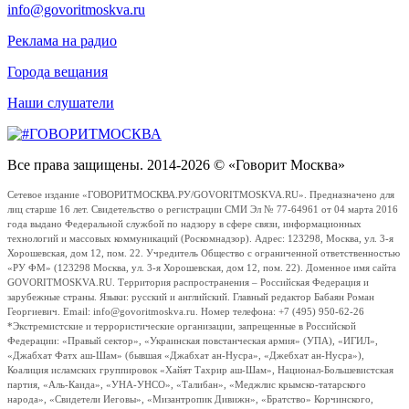
info@govoritmoskva.ru
Реклама на радио
Города вещания
Наши слушатели
Все права защищены. 2014-2026 © «Говорит Москва»
Сетевое издание «ГОВОРИТМОСКВА.РУ/GOVORITMOSKVA.RU». Предназначено для
лиц старше 16 лет. Свидетельство о регистрации СМИ Эл № 77-64961 от 04 марта 2016
года выдано Федеральной службой по надзору в сфере связи, информационных
технологий и массовых коммуникаций (Роскомнадзор). Адрес: 123298, Москва, ул. 3-я
Хорошевская, дом 12, пом. 22. Учредитель Общество с ограниченной ответственностью
«РУ ФМ» (123298 Москва, ул. 3-я Хорошевская, дом 12, пом. 22). Доменное имя сайта
GOVORITMOSKVA.RU. Территория распространения – Российская Федерация и
зарубежные страны. Языки: русский и английский. Главный редактор Бабаян Роман
Георгиевич. Email: info@govoritmoskva.ru. Номер телефона: +7 (495) 950-62-26
*Экстремистские и террористические организации, запрещенные в Российской
Федерации: «Правый сектор», «Украинская повстанческая армия» (УПА), «ИГИЛ»,
«Джабхат Фатх аш-Шам» (бывшая «Джабхат ан-Нусра», «Джебхат ан-Нусра»),
Коалиция исламских группировок «Хайят Тахрир аш-Шам», Национал-Большевистская
партия, «Аль-Каида», «УНА-УНСО», «Талибан», «Меджлис крымско-татарского
народа», «Свидетели Иеговы», «Мизантропик Дивижн», «Братство» Корчинского,