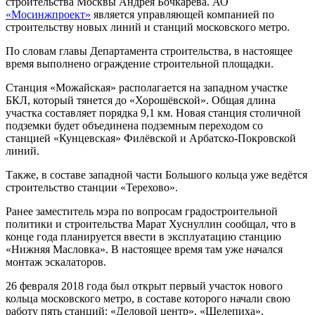
строительства Москвы Андрея Бочкарёва. АО
«Мосинжпроект»
является управляющей компанией по
строительству новых линий и станций московского метро.
По словам главы Департамента строительства, в настоящее
время выполнено ограждение строительной площадки.
Станция «Можайская» располагается на западном участке
БКЛ, который тянется до «Хорошёвской». Общая длина
участка составляет порядка 9,1 км. Новая станция столичной
подземки будет объединена подземным переходом со
станцией «Кунцевская» Филёвской и Арбатско-Покровской
линий.
Также, в составе западной части Большого кольца уже ведётся
строительство станции «Терехово».
Ранее заместитель мэра по вопросам градостроительной
политики и строительства Марат Хуснуллин сообщал, что в
конце года планируется ввести в эксплуатацию станцию
«Нижняя Масловка». В настоящее время там уже начался
монтаж эскалаторов.
26 февраля 2018 года был открыт первый участок нового
кольца московского метро, в составе которого начали свою
работу пять станций: «Деловой центр», «Шелепиха»,