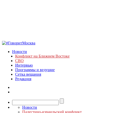
Новости
Конфликт на Ближнем Востоке
СВО
Интервью
Программы и ведущие
Сетка вещания
Редакция
Новости
Палестино-израильский конфликт