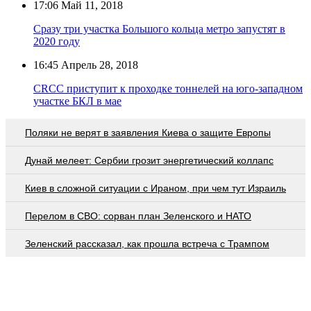
17:06
Май 11, 2018
Сразу три участка Большого кольца метро запустят в
2020 году
16:45
Апрель 28, 2018
CRCC приступит к проходке тоннелей на юго-западном
участке БКЛ в мае
Поляки не верят в заявления Киева о защите Европы
Дунай мелеет: Сербии грозит энергетический коллапс
Киев в сложной ситуации с Ираном, при чем тут Израиль
Перелом в СВО: сорван план Зеленского и НАТО
Зеленский рассказал, как прошла встреча с Трампом