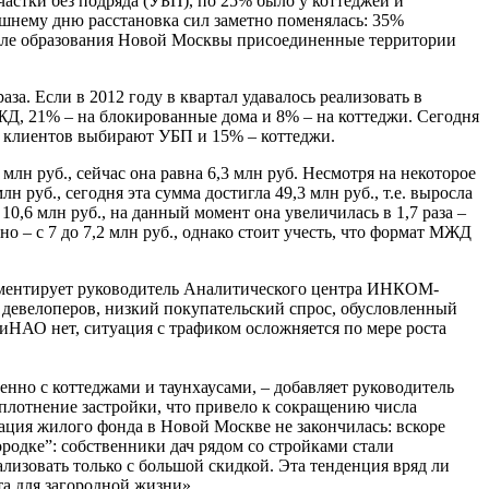
частки без подряда (УБП), по 25% было у коттеджей и
шнему дню расстановка сил заметно поменялась: 35%
осле образования Новой Москвы присоединенные территории
за. Если в 2012 году в квартал удавалось реализовать в
МЖД, 21% – на блокированные дома и 8% – на коттеджи. Сегодня
% клиентов выбирают УБП и 15% – коттеджи.
н руб., сейчас она равна 6,3 млн руб. Несмотря на некоторое
н руб., сегодня эта сумма достигла 49,3 млн руб., т.е. выросла
10,6 млн руб., на данный момент она увеличилась в 1,7 раза –
но – с 7 до 7,2 млн руб., однако стоит учесть, что формат МЖД
омментирует руководитель Аналитического центра ИНКОМ-
у девелоперов, низкий покупательский спрос, обусловленный
иНАО нет, ситуация с трафиком осложняется по мере роста
но с коттеджами и таунхаусами, – добавляет руководитель
лотнение застройки, что привело к сокращению числа
мация жилого фонда в Новой Москве не закончилась: вскоре
ородке”: собственники дач рядом со стройками стали
лизовать только с большой скидкой. Эта тенденция вряд ли
а для загородной жизни».