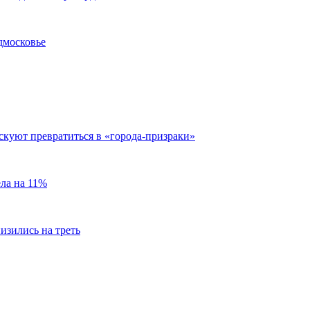
дмосковье
скуют превратиться в «города-призраки»
ела на 11%
изились на треть