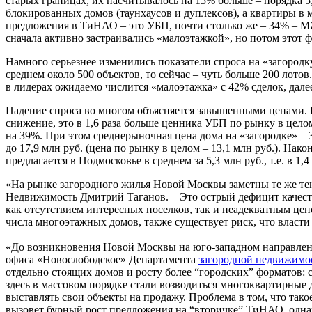
старых границах, их насчитывалось на 15% больше – порядка 5
блокированных домов (таунхаусов и дуплексов), а квартиры в
предложения в ТиНАО – это УБП, почти столько же – 34% – М
сначала активно застраивались «малоэтажкой», но потом этот 
Намного серьезнее изменились показатели спроса на «загородку»
среднем около 500 объектов, то сейчас – чуть больше 200 лот
в лидерах ожидаемо числится «малоэтажка» с 42% сделок, дал
Падение спроса во многом объясняется завышенными ценами. Ше
снижение, это в 1,6 раза больше ценника УБП по рынку в целом (
на 39%. При этом среднерыночная цена дома на «загородке» – 3
до 17,9 млн руб. (цена по рынку в целом – 13,1 млн руб.). Нак
предлагается в Подмосковье в среднем за 5,3 млн руб., т.е. в 1,4
«На рынке загородного жилья Новой Москвы заметны те же те
Недвижимость Дмитрий Таганов. – Это острый дефицит качеств
как отсутствием интересных поселков, так и неадекватным це
числа многоэтажных домов, также существует риск, что власти
«До возникновения Новой Москвы на юго-западном направлении
офиса «Новослободское» Департамента
загородной недвижимо
отдельно стоящих домов и росту более “городских” форматов: 
здесь в массовом порядке стали возводиться многоквартирные д
выставлять свои объекты на продажу. Проблема в том, что так
вызовет бурный рост предложения на “вторичке” ТиНАО, однак