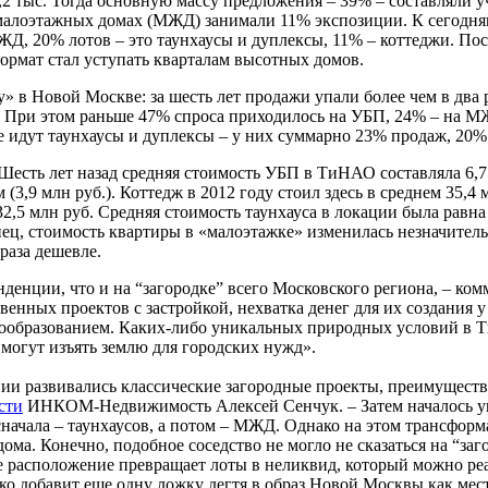
,2 тыс. Тогда основную массу предложения – 39% – составляли у
 малоэтажных домах (МЖД) занимали 11% экспозиции. К сегодня
ЖД, 20% лотов – это таунхаусы и дуплексы, 11% – коттеджи. П
формат стал уступать кварталам высотных домов.
 в Новой Москве: за шесть лет продажи упали более чем в два ра
ов. При этом раньше 47% спроса приходилось на УБП, 24% – на 
ее идут таунхаусы и дуплексы – у них суммарно 23% продаж, 20
сть лет назад средняя стоимость УБП в ТиНАО составляла 6,7 мл
3,9 млн руб.). Коттедж в 2012 году стоил здесь в среднем 35,4 мл
2,5 млн руб. Средняя стоимость таунхауса в локации была равна 
онец, стоимость квартиры в «малоэтажке» изменилась незначитель
 раза дешевле.
нденции, что и на “загородке” всего Московского региона, – к
енных проектов с застройкой, нехватка денег для их создания 
нообразованием. Каких-либо уникальных природных условий в Т
 могут изъять землю для городских нужд».
 развивались классические загородные проекты, преимуществен
сти
ИНКОМ-Недвижимость Алексей Сенчук. – Затем началось уп
сначала – таунхаусов, а потом – МЖД. Однако на этом трансфор
ома. Конечно, подобное соседство не могло не сказаться на “заг
ое расположение превращает лоты в неликвид, который можно реа
о добавит еще одну ложку дегтя в образ Новой Москвы как мест