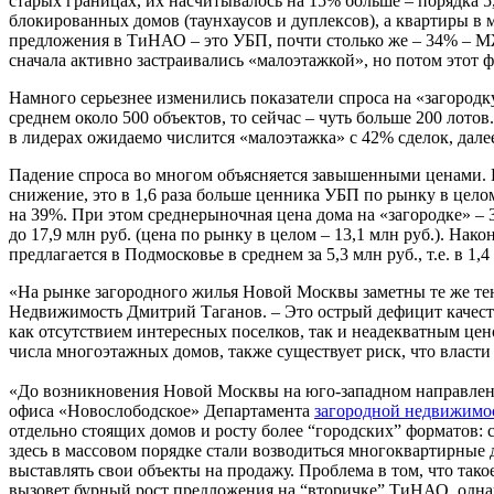
старых границах, их насчитывалось на 15% больше – порядка 5
блокированных домов (таунхаусов и дуплексов), а квартиры в
предложения в ТиНАО – это УБП, почти столько же – 34% – М
сначала активно застраивались «малоэтажкой», но потом этот 
Намного серьезнее изменились показатели спроса на «загородку»
среднем около 500 объектов, то сейчас – чуть больше 200 лот
в лидерах ожидаемо числится «малоэтажка» с 42% сделок, дал
Падение спроса во многом объясняется завышенными ценами. Ше
снижение, это в 1,6 раза больше ценника УБП по рынку в целом (
на 39%. При этом среднерыночная цена дома на «загородке» – 3
до 17,9 млн руб. (цена по рынку в целом – 13,1 млн руб.). Нак
предлагается в Подмосковье в среднем за 5,3 млн руб., т.е. в 1,4
«На рынке загородного жилья Новой Москвы заметны те же те
Недвижимость Дмитрий Таганов. – Это острый дефицит качеств
как отсутствием интересных поселков, так и неадекватным це
числа многоэтажных домов, также существует риск, что власти
«До возникновения Новой Москвы на юго-западном направлении
офиса «Новослободское» Департамента
загородной недвижимо
отдельно стоящих домов и росту более “городских” форматов: 
здесь в массовом порядке стали возводиться многоквартирные д
выставлять свои объекты на продажу. Проблема в том, что так
вызовет бурный рост предложения на “вторичке” ТиНАО, однак