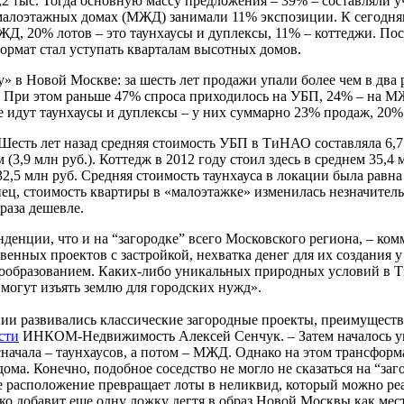
,2 тыс. Тогда основную массу предложения – 39% – составляли у
 малоэтажных домах (МЖД) занимали 11% экспозиции. К сегодня
ЖД, 20% лотов – это таунхаусы и дуплексы, 11% – коттеджи. П
формат стал уступать кварталам высотных домов.
 в Новой Москве: за шесть лет продажи упали более чем в два ра
ов. При этом раньше 47% спроса приходилось на УБП, 24% – на 
ее идут таунхаусы и дуплексы – у них суммарно 23% продаж, 20
сть лет назад средняя стоимость УБП в ТиНАО составляла 6,7 мл
3,9 млн руб.). Коттедж в 2012 году стоил здесь в среднем 35,4 мл
2,5 млн руб. Средняя стоимость таунхауса в локации была равна 
онец, стоимость квартиры в «малоэтажке» изменилась незначитель
 раза дешевле.
нденции, что и на “загородке” всего Московского региона, – к
енных проектов с застройкой, нехватка денег для их создания 
нообразованием. Каких-либо уникальных природных условий в Т
 могут изъять землю для городских нужд».
 развивались классические загородные проекты, преимуществен
сти
ИНКОМ-Недвижимость Алексей Сенчук. – Затем началось уп
сначала – таунхаусов, а потом – МЖД. Однако на этом трансфор
ома. Конечно, подобное соседство не могло не сказаться на “заг
ое расположение превращает лоты в неликвид, который можно реа
о добавит еще одну ложку дегтя в образ Новой Москвы как мест