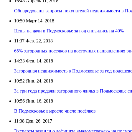
16:48
Апрель 11, 2018
Обнародованы запросы покупателей недвижимости в По
10:50
Март 14, 2018
Цены на дачи в Подмосковье за год снизились на 40%
11:37
Фев. 22, 2018
65% загородных поселков на восточных направлениях ри
14:33
Фев. 14, 2018
Загородная недвижимость в Подмосковье за год подешев
10:52
Янв. 24, 2018
За три года продажи загородного жилья в Подмосковье сн
10:56
Янв. 16, 2018
В Подмосковье выросло число посёлков
11:38
Дек. 26, 2017
Эксперты заявили о дефиците «малометражек» на подмо