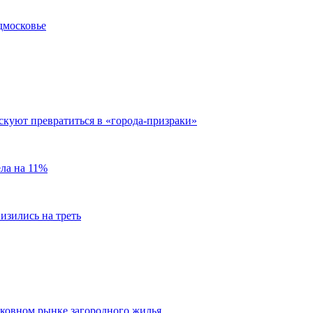
дмосковье
скуют превратиться в «города-призраки»
ела на 11%
изились на треть
сковном рынке загородного жилья