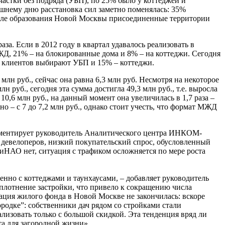
частки без подряда (УБП), по 25% было у коттеджей и
шнему дню расстановка сил заметно поменялась: 35%
осле образования Новой Москвы присоединенные территории
за. Если в 2012 году в квартал удавалось реализовать в
МЖД, 21% – на блокированные дома и 8% – на коттеджи. Сегодня
% клиентов выбирают УБП и 15% – коттеджи.
н руб., сейчас она равна 6,3 млн руб. Несмотря на некоторое
н руб., сегодня эта сумма достигла 49,3 млн руб., т.е. выросла
10,6 млн руб., на данный момент она увеличилась в 1,7 раза –
но – с 7 до 7,2 млн руб., однако стоит учесть, что формат МЖД
омментирует руководитель Аналитического центра ИНКОМ-
у девелоперов, низкий покупательский спрос, обусловленный
иНАО нет, ситуация с трафиком осложняется по мере роста
но с коттеджами и таунхаусами, – добавляет руководитель
лотнение застройки, что привело к сокращению числа
мация жилого фонда в Новой Москве не закончилась: вскоре
ородке”: собственники дач рядом со стройками стали
лизовать только с большой скидкой. Эта тенденция вряд ли
а для загородной жизни».