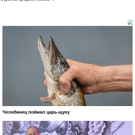
Челябинец поймал царь-щуку