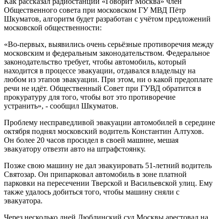
Как рассказал радиостанции «Говорит Москва» член
Общественного совета при московском ГУ МВД Пётр
Шкуматов, алгоритм будет разработан с учётом предложений
московской общественности:
«Во-первых, выявились очень серьёзные противоречия между
московским и федеральным законодательством. Федеральное
законодательство требует, чтобы автомобиль, который
находится в процессе эвакуации, отдавался владельцу на
любом из этапов эвакуации. При этом, ни о какой предоплате
речи не идёт. Общественный Совет при ГУВД обратится в
прокуратуру для того, чтобы вот это противоречие
устранить», - сообщил Шкуматов.
Проблему несправедливой эвакуации автомобилей в середине
октября поднял московский водитель Константин Алтухов.
Он более 20 часов просидел в своей машине, мешая
эвакуатору отвезти авто на штрафстоянку.
Позже свою машину не дал эвакуировать 51-летний водитель
Святозар. Он припарковал автомобиль в зоне платной
парковки на пересечении Тверской и Васильевской улиц. Ему
также удалось добиться того, чтобы машину сняли с
эвакуатора.
Через несколько дней Люблинский суд Москвы арестовал на