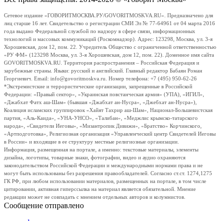
Сетевое издание «ГОВОРИТМОСКВА.РУ/GOVORITMOSKVA.RU». Предназначено для
лиц старше 16 лет. Свидетельство о регистрации СМИ Эл № 77-64961 от 04 марта 2016
года выдано Федеральной службой по надзору в сфере связи, информационных
технологий и массовых коммуникаций (Роскомнадзор). Адрес: 123298, Москва, ул. 3-я
Хорошевская, дом 12, пом. 22. Учредитель Общество с ограниченной ответственностью
«РУ ФМ» (123298 Москва, ул. 3-я Хорошевская, дом 12, пом. 22). Доменное имя сайта
GOVORITMOSKVA.RU. Территория распространения – Российская Федерация и
зарубежные страны. Языки: русский и английский. Главный редактор Бабаян Роман
Георгиевич. Email: info@govoritmoskva.ru. Номер телефона: +7 (495) 950-62-26
*Экстремистские и террористические организации, запрещенные в Российской
Федерации: «Правый сектор», «Украинская повстанческая армия» (УПА), «ИГИЛ»,
«Джабхат Фатх аш-Шам» (бывшая «Джабхат ан-Нусра», «Джебхат ан-Нусра»),
Коалиция исламских группировок «Хайят Тахрир аш-Шам», Национал-Большевистская
партия, «Аль-Каида», «УНА-УНСО», «Талибан», «Меджлис крымско-татарского
народа», «Свидетели Иеговы», «Мизантропик Дивижн», «Братство» Корчинского,
«Артподготовка», Религиозная организация «Управленческий центр Свидетелей Иеговы
в России» и входящие в ее структуру местные религиозные организации.
Информация, размещенная на портале, а именно: текстовые материалы, элементы
дизайна, логотипы, товарные знаки, фотографии, видео и аудио охраняются
законодательством Российской Федерации и международными нормами права и не
могут быть использованы без разрешения правообладателей. Согласно ст.ст. 1274,1275
ГК РФ, при любом использовании материалов, размещенных на портале, в том числе
цитировании, активная гиперссылка на материал является обязательной. Мнение
редакции может не совпадать с мнением отдельных авторов и колумнистов.
Сообщение отправлено