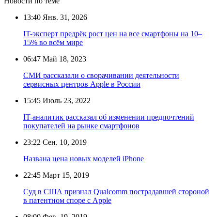
Новости по теме
13:40
Янв. 31, 2026
IT-эксперт предрёк рост цен на все смартфоны на 10–
15% во всём мире
06:47
Май 18, 2023
СМИ рассказали о сворачивании деятельности
сервисных центров Apple в России
15:45
Июль 23, 2022
IT-аналитик рассказал об изменении предпочтений
покупателей на рынке смартфонов
23:22
Сен. 10, 2019
Названа цена новых моделей iPhone
22:45
Март 15, 2019
Суд в США признал Qualcomm пострадавшей стороной
в патентном споре с Apple
08:00
Фев. 19, 2019