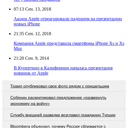
07:13
Сен. 13, 2018
Акции Apple отреагировали падением на презентацию
новых iPhone
21:35
Сен. 12, 2018
Компания Apple представила смартфоны iPhone Xs и Xs
Max
21:20
Сен. 9, 2014
В Купертино в Калифорнии началась презентация
новинок от Apple
Трамп опубликовал свое фото рядом с пришельцем
Собянин раскритиковал предложение «развернуть
экономику на войну»
Службу внешней разведки возглавил гражданин Турции
Bloomberg объяснил, почему Россия сближается с