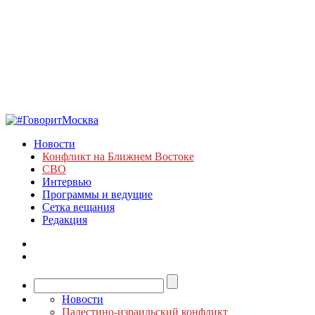
Новости
Конфликт на Ближнем Востоке
СВО
Интервью
Программы и ведущие
Сетка вещания
Редакция
Новости
Палестино-израильский конфликт