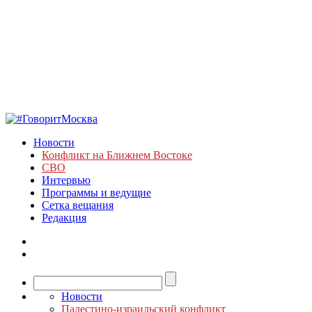
Новости
Конфликт на Ближнем Востоке
СВО
Интервью
Программы и ведущие
Сетка вещания
Редакция
Новости
Палестино-израильский конфликт