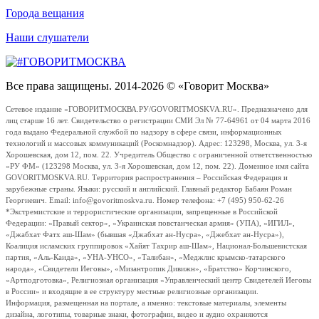
Города вещания
Наши слушатели
Все права защищены. 2014-2026 © «Говорит Москва»
Сетевое издание «ГОВОРИТМОСКВА.РУ/GOVORITMOSKVA.RU». Предназначено для
лиц старше 16 лет. Свидетельство о регистрации СМИ Эл № 77-64961 от 04 марта 2016
года выдано Федеральной службой по надзору в сфере связи, информационных
технологий и массовых коммуникаций (Роскомнадзор). Адрес: 123298, Москва, ул. 3-я
Хорошевская, дом 12, пом. 22. Учредитель Общество с ограниченной ответственностью
«РУ ФМ» (123298 Москва, ул. 3-я Хорошевская, дом 12, пом. 22). Доменное имя сайта
GOVORITMOSKVA.RU. Территория распространения – Российская Федерация и
зарубежные страны. Языки: русский и английский. Главный редактор Бабаян Роман
Георгиевич. Email: info@govoritmoskva.ru. Номер телефона: +7 (495) 950-62-26
*Экстремистские и террористические организации, запрещенные в Российской
Федерации: «Правый сектор», «Украинская повстанческая армия» (УПА), «ИГИЛ»,
«Джабхат Фатх аш-Шам» (бывшая «Джабхат ан-Нусра», «Джебхат ан-Нусра»),
Коалиция исламских группировок «Хайят Тахрир аш-Шам», Национал-Большевистская
партия, «Аль-Каида», «УНА-УНСО», «Талибан», «Меджлис крымско-татарского
народа», «Свидетели Иеговы», «Мизантропик Дивижн», «Братство» Корчинского,
«Артподготовка», Религиозная организация «Управленческий центр Свидетелей Иеговы
в России» и входящие в ее структуру местные религиозные организации.
Информация, размещенная на портале, а именно: текстовые материалы, элементы
дизайна, логотипы, товарные знаки, фотографии, видео и аудио охраняются