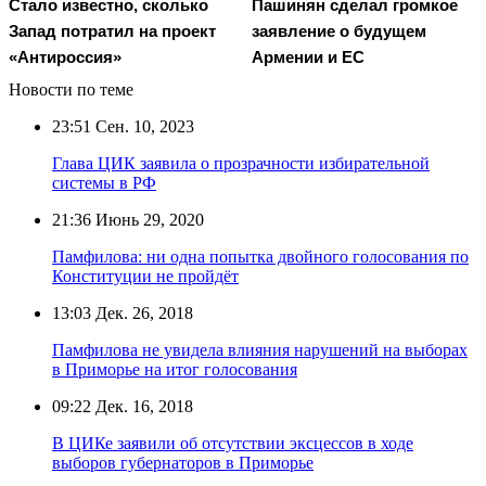
Стало известно, сколько
Пашинян сделал громкое
Запад потратил на проект
заявление о будущем
«Антироссия»
Армении и ЕС
Новости по теме
23:51
Сен. 10, 2023
Глава ЦИК заявила о прозрачности избирательной
системы в РФ
21:36
Июнь 29, 2020
Памфилова: ни одна попытка двойного голосования по
Конституции не пройдёт
13:03
Дек. 26, 2018
Памфилова не увидела влияния нарушений на выборах
в Приморье на итог голосования
09:22
Дек. 16, 2018
В ЦИКе заявили об отсутствии эксцессов в ходе
выборов губернаторов в Приморье