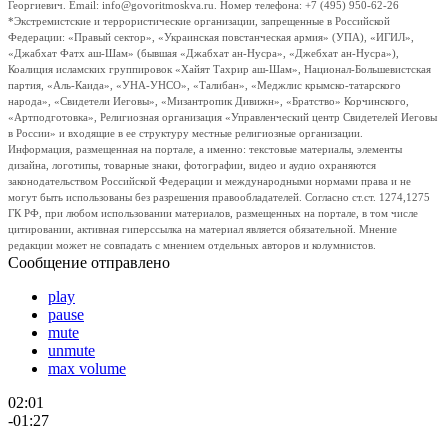
Георгиевич. Email: info@govoritmoskva.ru. Номер телефона: +7 (495) 950-62-26
*Экстремистские и террористические организации, запрещенные в Российской
Федерации: «Правый сектор», «Украинская повстанческая армия» (УПА), «ИГИЛ»,
«Джабхат Фатх аш-Шам» (бывшая «Джабхат ан-Нусра», «Джебхат ан-Нусра»),
Коалиция исламских группировок «Хайят Тахрир аш-Шам», Национал-Большевистская
партия, «Аль-Каида», «УНА-УНСО», «Талибан», «Меджлис крымско-татарского
народа», «Свидетели Иеговы», «Мизантропик Дивижн», «Братство» Корчинского,
«Артподготовка», Религиозная организация «Управленческий центр Свидетелей Иеговы
в России» и входящие в ее структуру местные религиозные организации.
Информация, размещенная на портале, а именно: текстовые материалы, элементы
дизайна, логотипы, товарные знаки, фотографии, видео и аудио охраняются
законодательством Российской Федерации и международными нормами права и не
могут быть использованы без разрешения правообладателей. Согласно ст.ст. 1274,1275
ГК РФ, при любом использовании материалов, размещенных на портале, в том числе
цитировании, активная гиперссылка на материал является обязательной. Мнение
редакции может не совпадать с мнением отдельных авторов и колумнистов.
Сообщение отправлено
play
pause
mute
unmute
max volume
02:01
-01:27