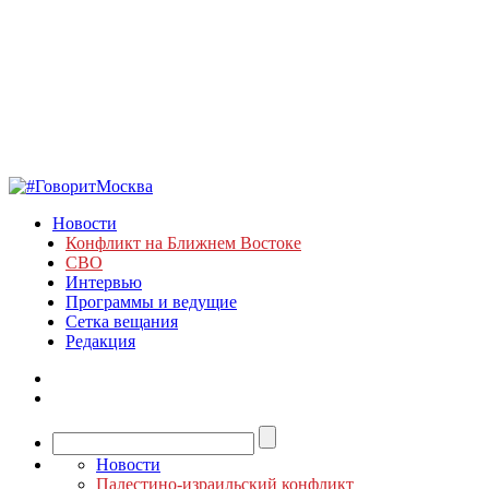
Новости
Конфликт на Ближнем Востоке
СВО
Интервью
Программы и ведущие
Сетка вещания
Редакция
Новости
Палестино-израильский конфликт