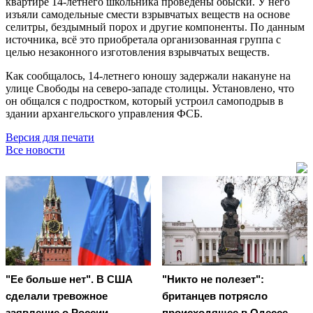
квартире 14-летнего школьника проведены обыски. У него
изъяли самодельные смести взрывчатых веществ на основе
селитры, бездымный порох и другие компоненты. По данным
источника, всё это приобретала организованная группа с
целью незаконного изготовления взрывчатых веществ.
Как сообщалось, 14-летнего юношу задержали накануне на
улице Свободы на северо-западе столицы. Установлено, что
он общался с подростком, который устроил самоподрыв в
здании архангельского управления ФСБ.
Версия для печати
Все новости
"Ее больше нет". В США
"Никто не полезет":
сделали тревожное
британцев потрясло
заявление о России
происходящее в Одессе