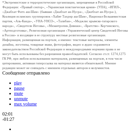
*Экстремистские и террористические организации, запрещенные в Российской
Федерации: «Правый сектор», «Украинская повстанческая армия» (УПА), «ИГИЛ»,
«Джабхат Фатх аш-Шам» (бывшая «Джабхат ан-Нусра», «Джебхат ан-Нусра»),
Коалиция исламских группировок «Хайят Тахрир аш-Шам», Национал-Большевистская
партия, «Аль-Каида», «УНА-УНСО», «Талибан», «Меджлис крымско-татарского
народа», «Свидетели Иеговы», «Мизантропик Дивижн», «Братство» Корчинского,
«Артподготовка», Религиозная организация «Управленческий центр Свидетелей Иеговы
в России» и входящие в ее структуру местные религиозные организации.
Информация, размещенная на портале, а именно: текстовые материалы, элементы
дизайна, логотипы, товарные знаки, фотографии, видео и аудио охраняются
законодательством Российской Федерации и международными нормами права и не
могут быть использованы без разрешения правообладателей. Согласно ст.ст. 1274,1275
ГК РФ, при любом использовании материалов, размещенных на портале, в том числе
цитировании, активная гиперссылка на материал является обязательной. Мнение
редакции может не совпадать с мнением отдельных авторов и колумнистов.
Сообщение отправлено
play
pause
mute
unmute
max volume
02:01
-01:27