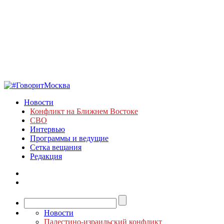
Новости
Конфликт на Ближнем Востоке
СВО
Интервью
Программы и ведущие
Сетка вещания
Редакция
Новости
Палестино-израильский конфликт