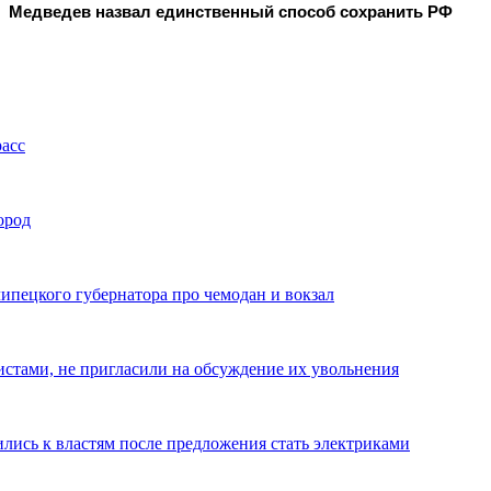
Медведев назвал единственный способ сохранить РФ
асс
ород
липецкого губернатора про чемодан и вокзал
истами, не пригласили на обсуждение их увольнения
лись к властям после предложения стать электриками