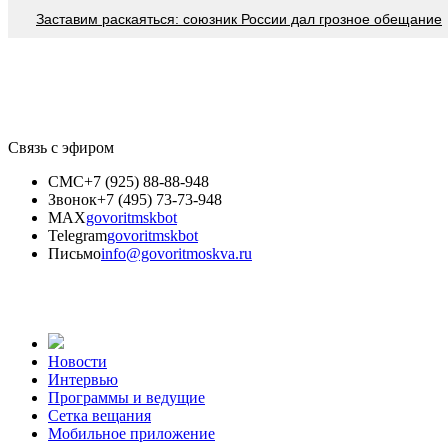
Заставим раскаяться: союзник России дал грозное обещание
Связь с эфиром
СМС
+7 (925) 88-88-948
Звонок
+7 (495) 73-73-948
MAX
govoritmskbot
Telegram
govoritmskbot
Письмо
info@govoritmoskva.ru
Новости
Интервью
Программы и ведущие
Сетка вещания
Мобильное приложение