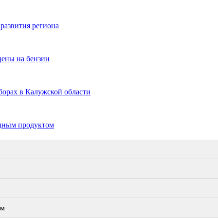
 развития региона
цены на бензин
борах в Калужской области
едным продуктом
ам