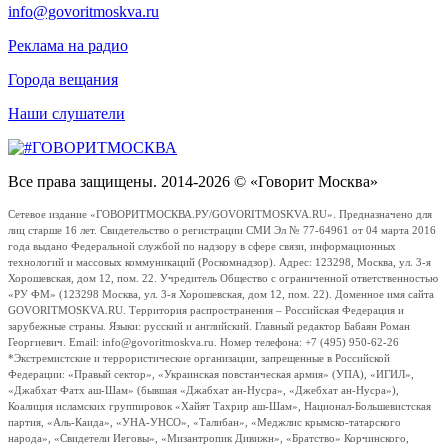
info@govoritmoskva.ru
Реклама на радио
Города вещания
Наши слушатели
Все права защищены. 2014-2026 © «Говорит Москва»
Сетевое издание «ГОВОРИТМОСКВА.РУ/GOVORITMOSKVA.RU». Предназначено для
лиц старше 16 лет. Свидетельство о регистрации СМИ Эл № 77-64961 от 04 марта 2016
года выдано Федеральной службой по надзору в сфере связи, информационных
технологий и массовых коммуникаций (Роскомнадзор). Адрес: 123298, Москва, ул. 3-я
Хорошевская, дом 12, пом. 22. Учредитель Общество с ограниченной ответственностью
«РУ ФМ» (123298 Москва, ул. 3-я Хорошевская, дом 12, пом. 22). Доменное имя сайта
GOVORITMOSKVA.RU. Территория распространения – Российская Федерация и
зарубежные страны. Языки: русский и английский. Главный редактор Бабаян Роман
Георгиевич. Email: info@govoritmoskva.ru. Номер телефона: +7 (495) 950-62-26
*Экстремистские и террористические организации, запрещенные в Российской
Федерации: «Правый сектор», «Украинская повстанческая армия» (УПА), «ИГИЛ»,
«Джабхат Фатх аш-Шам» (бывшая «Джабхат ан-Нусра», «Джебхат ан-Нусра»),
Коалиция исламских группировок «Хайят Тахрир аш-Шам», Национал-Большевистская
партия, «Аль-Каида», «УНА-УНСО», «Талибан», «Меджлис крымско-татарского
народа», «Свидетели Иеговы», «Мизантропик Дивижн», «Братство» Корчинского,