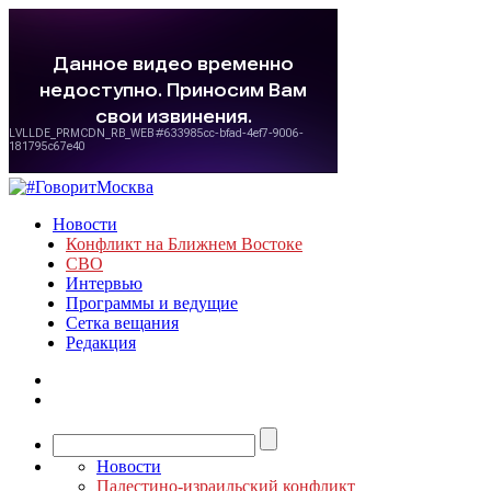
Новости
Конфликт на Ближнем Востоке
СВО
Интервью
Программы и ведущие
Сетка вещания
Редакция
Новости
Палестино-израильский конфликт