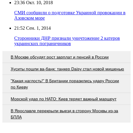
23:36
Окт. 10, 2018
СМИ сообщили о подготовке Украиной провокации в
Азовском море
21:52
Сен. 1, 2014
Сторонники ДНР признали уничтожение 2 катеров
украинских пограничников
В Москве обсудят рост зарплат и пенсий в России
Хуситы пошли ва-банк: танкер Daisy стал новой мишенью
"Какая наглость!" В Британии поразились удару России
по Киеву
Морской удар по НАТО: Киев теряет важный маршрут
В Ярославле перекрыли выезд в сторону Москвы из-за
БПЛА