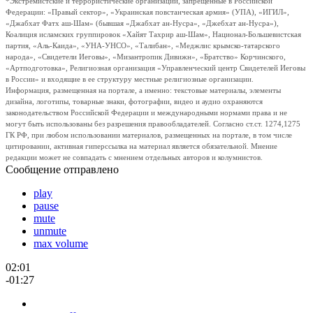
*Экстремистские и террористические организации, запрещенные в Российской
Федерации: «Правый сектор», «Украинская повстанческая армия» (УПА), «ИГИЛ»,
«Джабхат Фатх аш-Шам» (бывшая «Джабхат ан-Нусра», «Джебхат ан-Нусра»),
Коалиция исламских группировок «Хайят Тахрир аш-Шам», Национал-Большевистская
партия, «Аль-Каида», «УНА-УНСО», «Талибан», «Меджлис крымско-татарского
народа», «Свидетели Иеговы», «Мизантропик Дивижн», «Братство» Корчинского,
«Артподготовка», Религиозная организация «Управленческий центр Свидетелей Иеговы
в России» и входящие в ее структуру местные религиозные организации.
Информация, размещенная на портале, а именно: текстовые материалы, элементы
дизайна, логотипы, товарные знаки, фотографии, видео и аудио охраняются
законодательством Российской Федерации и международными нормами права и не
могут быть использованы без разрешения правообладателей. Согласно ст.ст. 1274,1275
ГК РФ, при любом использовании материалов, размещенных на портале, в том числе
цитировании, активная гиперссылка на материал является обязательной. Мнение
редакции может не совпадать с мнением отдельных авторов и колумнистов.
Сообщение отправлено
play
pause
mute
unmute
max volume
02:01
-01:27