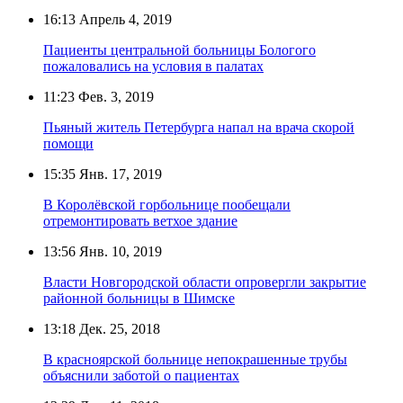
16:13
Апрель 4, 2019
Пациенты центральной больницы Бологого
пожаловались на условия в палатах
11:23
Фев. 3, 2019
Пьяный житель Петербурга напал на врача скорой
помощи
15:35
Янв. 17, 2019
В Королёвской горбольнице пообещали
отремонтировать ветхое здание
13:56
Янв. 10, 2019
Власти Новгородской области опровергли закрытие
районной больницы в Шимске
13:18
Дек. 25, 2018
В красноярской больнице непокрашенные трубы
объяснили заботой о пациентах