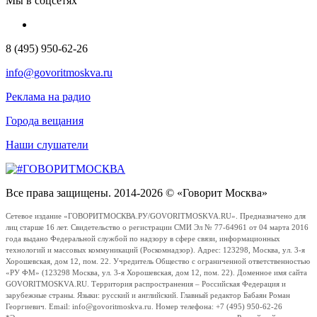
Мы в соцсетях
8 (495) 950-62-26
info@govoritmoskva.ru
Реклама на радио
Города вещания
Наши слушатели
Все права защищены. 2014-2026 © «Говорит Москва»
Сетевое издание «ГОВОРИТМОСКВА.РУ/GOVORITMOSKVA.RU». Предназначено для
лиц старше 16 лет. Свидетельство о регистрации СМИ Эл № 77-64961 от 04 марта 2016
года выдано Федеральной службой по надзору в сфере связи, информационных
технологий и массовых коммуникаций (Роскомнадзор). Адрес: 123298, Москва, ул. 3-я
Хорошевская, дом 12, пом. 22. Учредитель Общество с ограниченной ответственностью
«РУ ФМ» (123298 Москва, ул. 3-я Хорошевская, дом 12, пом. 22). Доменное имя сайта
GOVORITMOSKVA.RU. Территория распространения – Российская Федерация и
зарубежные страны. Языки: русский и английский. Главный редактор Бабаян Роман
Георгиевич. Email: info@govoritmoskva.ru. Номер телефона: +7 (495) 950-62-26