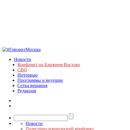
Новости
Конфликт на Ближнем Востоке
СВО
Интервью
Программы и ведущие
Сетка вещания
Редакция
Новости
Палестино-израильский конфликт