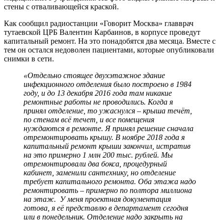
стены с отваливающейся краской.
Как сообщил радиостанции «Говорит Москва» главврач
тутаевской ЦРБ Валентин Карбаинов, в корпусе проведут
капитальный ремонт. На это понадобятся два месяца. Вместе с
тем он остался недоволен пациентами, которые опубликовали
снимки в сети.
«Отдельно стоящее двухэтажное здание
инфекционного отделения было построено в 1984
году, и до 13 декабря 2016 года там никакие
ремонтные работы не проводились. Когда я
принял отделение, то ужаснулся – крыша течёт,
по стенам всё течет, и все помещения
нуждаются в ремонте. Я принял решение сначала
отремонтировать крышу. В ноябре 2018 года я
капитальный ремонт крыши закончил, истратив
на это примерно 1 млн 200 тыс. рублей. Мы
отремонтировали два бокса, процедурный
кабинет, заменили сантехнику, но отделение
требует капитального ремонта. Оба этажа надо
ремонтировать – примерно по полтора миллиона
на этаж. У меня проектная документация
готова, я её представлю в департамент сегодня
или в понедельник. Отделение надо закрыть на