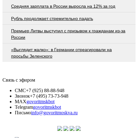
Средняя зарплата в России выросла на 12% за год
Рубль продолжает стремительно падать
Премьер Литвы выступил с призывом к гражданам из-за
России
«Выглядит жалко»: в Германии отреагировали на
просьбы Зеленского
Связь с эфиром
СМС
+7 (925) 88-88-948
Звонок
+7 (495) 73-73-948
MAX
govoritmskbot
Telegram
govoritmskbot
Письмо
info@govoritmoskva.ru