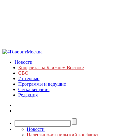
Новости
Конфликт на Ближнем Востоке
СВО
Интервью
Программы и ведущие
Сетка вещания
Редакция
Новости
Палестино-израильский конфликт