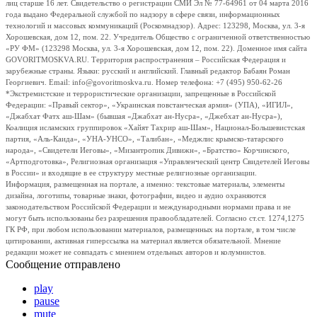
лиц старше 16 лет. Свидетельство о регистрации СМИ Эл № 77-64961 от 04 марта 2016
года выдано Федеральной службой по надзору в сфере связи, информационных
технологий и массовых коммуникаций (Роскомнадзор). Адрес: 123298, Москва, ул. 3-я
Хорошевская, дом 12, пом. 22. Учредитель Общество с ограниченной ответственностью
«РУ ФМ» (123298 Москва, ул. 3-я Хорошевская, дом 12, пом. 22). Доменное имя сайта
GOVORITMOSKVA.RU. Территория распространения – Российская Федерация и
зарубежные страны. Языки: русский и английский. Главный редактор Бабаян Роман
Георгиевич. Email: info@govoritmoskva.ru. Номер телефона: +7 (495) 950-62-26
*Экстремистские и террористические организации, запрещенные в Российской
Федерации: «Правый сектор», «Украинская повстанческая армия» (УПА), «ИГИЛ»,
«Джабхат Фатх аш-Шам» (бывшая «Джабхат ан-Нусра», «Джебхат ан-Нусра»),
Коалиция исламских группировок «Хайят Тахрир аш-Шам», Национал-Большевистская
партия, «Аль-Каида», «УНА-УНСО», «Талибан», «Меджлис крымско-татарского
народа», «Свидетели Иеговы», «Мизантропик Дивижн», «Братство» Корчинского,
«Артподготовка», Религиозная организация «Управленческий центр Свидетелей Иеговы
в России» и входящие в ее структуру местные религиозные организации.
Информация, размещенная на портале, а именно: текстовые материалы, элементы
дизайна, логотипы, товарные знаки, фотографии, видео и аудио охраняются
законодательством Российской Федерации и международными нормами права и не
могут быть использованы без разрешения правообладателей. Согласно ст.ст. 1274,1275
ГК РФ, при любом использовании материалов, размещенных на портале, в том числе
цитировании, активная гиперссылка на материал является обязательной. Мнение
редакции может не совпадать с мнением отдельных авторов и колумнистов.
Сообщение отправлено
play
pause
mute