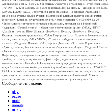
Хорошевская, дом 12, пом. 22. Учредитель Общество с ограниченной ответственностью
«РУ ФМ» (123298 Москва, ул. 3-я Хорошевская, дом 12, пом. 22). Доменное имя сайта
GOVORITMOSKVA.RU. Территория распространения – Российская Федерация и
зарубежные страны. Языки: русский и английский. Главный редактор Бабаян Роман
Георгиевич. Email: info@govoritmoskva.ru. Номер телефона: +7 (495) 950-62-26
*Экстремистские и террористические организации, запрещенные в Российской
Федерации: «Правый сектор», «Украинская повстанческая армия» (УПА), «ИГИЛ»,
«Джабхат Фатх аш-Шам» (бывшая «Джабхат ан-Нусра», «Джебхат ан-Нусра»),
Коалиция исламских группировок «Хайят Тахрир аш-Шам», Национал-Большевистская
партия, «Аль-Каида», «УНА-УНСО», «Талибан», «Меджлис крымско-татарского
народа», «Свидетели Иеговы», «Мизантропик Дивижн», «Братство» Корчинского,
«Артподготовка», Религиозная организация «Управленческий центр Свидетелей Иеговы
в России» и входящие в ее структуру местные религиозные организации.
Информация, размещенная на портале, а именно: текстовые материалы, элементы
дизайна, логотипы, товарные знаки, фотографии, видео и аудио охраняются
законодательством Российской Федерации и международными нормами права и не
могут быть использованы без разрешения правообладателей. Согласно ст.ст. 1274,1275
ГК РФ, при любом использовании материалов, размещенных на портале, в том числе
цитировании, активная гиперссылка на материал является обязательной. Мнение
редакции может не совпадать с мнением отдельных авторов и колумнистов.
Сообщение отправлено
play
pause
mute
unmute
max volume