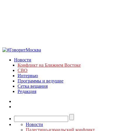
Новости
Конфликт на Ближнем Востоке
СВО
Интервью
Программы и ведущие
Сетка вещания
Редакция
Новости
Палестино-израильский конфликт