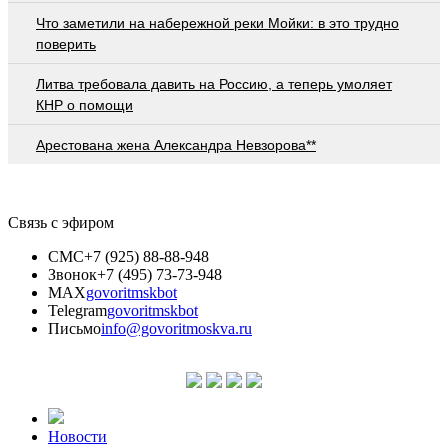
Что заметили на набережной реки Мойки: в это трудно
поверить
Литва требовала давить на Россию, а теперь умоляет
КНР о помощи
Арестована жена Александра Невзорова**
Связь с эфиром
СМС
+7 (925) 88-88-948
Звонок
+7 (495) 73-73-948
MAX
govoritmskbot
Telegram
govoritmskbot
Письмо
info@govoritmoskva.ru
Новости