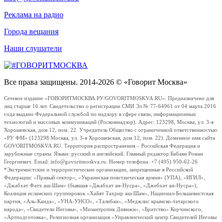
Реклама на радио
Города вещания
Наши слушатели
Все права защищены. 2014-2026 © «Говорит Москва»
Сетевое издание «ГОВОРИТМОСКВА.РУ/GOVORITMOSKVA.RU». Предназначено для
лиц старше 16 лет. Свидетельство о регистрации СМИ Эл № 77-64961 от 04 марта 2016
года выдано Федеральной службой по надзору в сфере связи, информационных
технологий и массовых коммуникаций (Роскомнадзор). Адрес: 123298, Москва, ул. 3-я
Хорошевская, дом 12, пом. 22. Учредитель Общество с ограниченной ответственностью
«РУ ФМ» (123298 Москва, ул. 3-я Хорошевская, дом 12, пом. 22). Доменное имя сайта
GOVORITMOSKVA.RU. Территория распространения – Российская Федерация и
зарубежные страны. Языки: русский и английский. Главный редактор Бабаян Роман
Георгиевич. Email: info@govoritmoskva.ru. Номер телефона: +7 (495) 950-62-26
*Экстремистские и террористические организации, запрещенные в Российской
Федерации: «Правый сектор», «Украинская повстанческая армия» (УПА), «ИГИЛ»,
«Джабхат Фатх аш-Шам» (бывшая «Джабхат ан-Нусра», «Джебхат ан-Нусра»),
Коалиция исламских группировок «Хайят Тахрир аш-Шам», Национал-Большевистская
партия, «Аль-Каида», «УНА-УНСО», «Талибан», «Меджлис крымско-татарского
народа», «Свидетели Иеговы», «Мизантропик Дивижн», «Братство» Корчинского,
«Артподготовка», Религиозная организация «Управленческий центр Свидетелей Иеговы