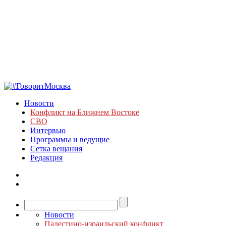
Новости
Конфликт на Ближнем Востоке
СВО
Интервью
Программы и ведущие
Сетка вещания
Редакция
Новости
Палестино-израильский конфликт