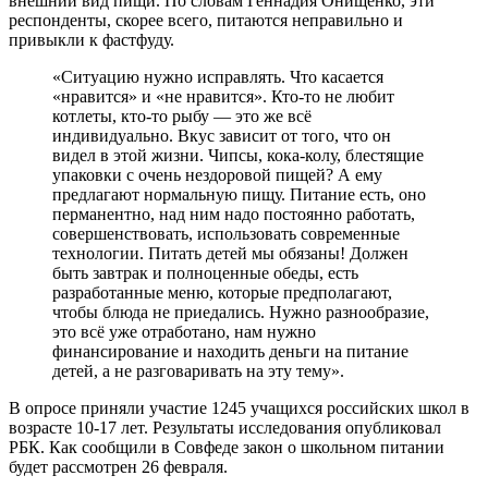
внешний вид пищи. По словам Геннадия Онищенко, эти
респонденты, скорее всего, питаются неправильно и
привыкли к фастфуду.
«Ситуацию нужно исправлять. Что касается
«нравится» и «не нравится». Кто-то не любит
котлеты, кто-то рыбу
—
это же всё
индивидуально. Вкус зависит от того, что он
видел в этой жизни. Чипсы, кока-колу, блестящие
упаковки с очень нездоровой пищей? А ему
предлагают нормальную пищу. Питание есть, оно
перманентно, над ним надо постоянно работать,
совершенствовать, использовать современные
технологии. Питать детей мы обязаны! Должен
быть завтрак и полноценные обеды, есть
разработанные меню, которые предполагают,
чтобы блюда не приедались. Нужно разнообразие,
это всё уже отработано, нам нужно
финансирование и находить деньги на питание
детей, а не разговаривать на эту тему».
В опросе приняли участие 1245 учащихся российских школ в
возрасте 10-17 лет. Результаты исследования опубликовал
РБК. Как сообщили в Совфеде закон о школьном питании
будет рассмотрен 26 февраля.