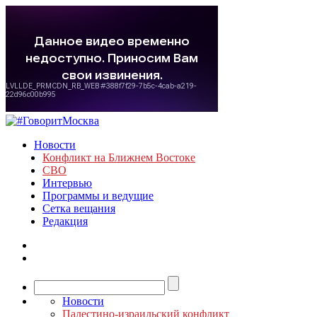
Новости
Конфликт на Ближнем Востоке
СВО
Интервью
Программы и ведущие
Сетка вещания
Редакция
Новости
Палестино-израильский конфликт