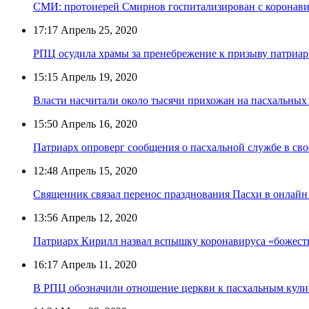
СМИ: протоиерей Смирнов госпитализирован с коронав
17:17
Апрель 25, 2020
РПЦ осудила храмы за пренебрежение к призыву патриа
15:15
Апрель 19, 2020
Власти насчитали около тысячи прихожан на пасхальных
15:50
Апрель 16, 2020
Патриарх опроверг сообщения о пасхальной службе в св
12:48
Апрель 15, 2020
Священник связал перенос празднования Пасхи в онлайн
13:56
Апрель 12, 2020
Патриарх Кирилл назвал вспышку коронавируса «божес
16:17
Апрель 11, 2020
В РПЦ обозначили отношение церкви к пасхальным кул