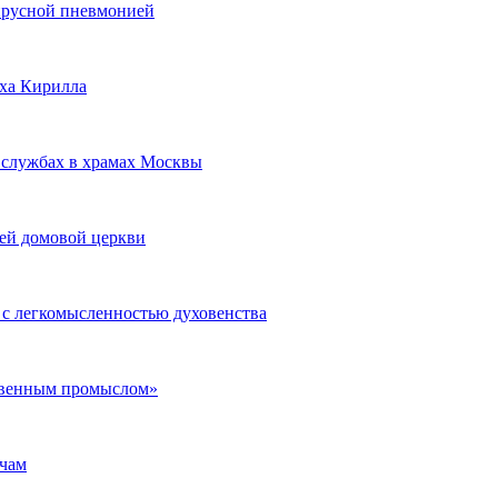
ирусной пневмонией
рха Кирилла
 службах в храмах Москвы
оей домовой церкви
 с легкомысленностью духовенства
твенным промыслом»
ичам