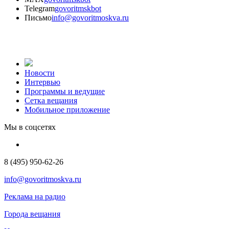
Telegram
govoritmskbot
Письмо
info@govoritmoskva.ru
Новости
Интервью
Программы и ведущие
Сетка вещания
Мобильное приложение
Мы в соцсетях
8 (495) 950-62-26
info@govoritmoskva.ru
Реклама на радио
Города вещания