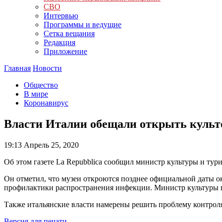
СВО
Интервью
Программы и ведущие
Сетка вещания
Редакция
Приложение
Главная
Новости
Общество
В мире
Коронавирус
Власти Италии обещали открыть культ
19:13
Апрель 25, 2020
Об этом газете La Repubblica сообщил министр культуры и ту
Он отметил, что музеи откроются позднее официальной даты ок
профилактики распространения инфекции. Министр культуры п
Также итальянские власти намерены решить проблему контрол
Версия для печати