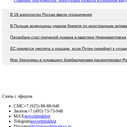
Главный эпидемиолог Минздрава назвала излишним введ
В 18 аэропортах России ввели ограничения
В Польше возмущены ударом Кремля по иностранным актив
Пауэрбанк стал причиной пожара в квартире Нижневартовска
EC придется умолять о пощаде, если Путин перейдет к «план
Мэр Хиросимы в годовщину бомбардировки раскритиковал Р
Связь с эфиром
СМС
+7 (925) 88-88-948
Звонок
+7 (495) 73-73-948
MAX
govoritmskbot
Telegram
govoritmskbot
Письмо
info@govoritmoskva.ru