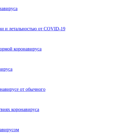
навируса
ви и летальностью от COVID-19
формой коронавируса
вируса
онавирусе от обычного
твиях коронавируса
навирусом