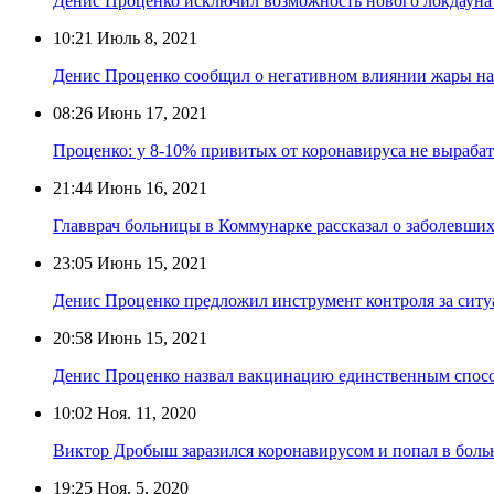
Денис Проценко исключил возможность нового локдауна
10:21
Июль 8, 2021
Денис Проценко сообщил о негативном влиянии жары н
08:26
Июнь 17, 2021
Проценко: у 8-10% привитых от коронавируса не выраба
21:44
Июнь 16, 2021
Главврач больницы в Коммунарке рассказал о заболевш
23:05
Июнь 15, 2021
Денис Проценко предложил инструмент контроля за ситу
20:58
Июнь 15, 2021
Денис Проценко назвал вакцинацию единственным спос
10:02
Ноя. 11, 2020
Виктор Дробыш заразился коронавирусом и попал в бол
19:25
Ноя. 5, 2020