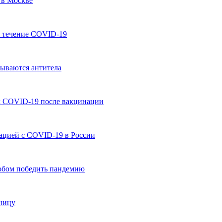
 в Москве
а течение COVID-19
тываются антитела
их COVID-19 после вакцинации
ацией с COVID-19 в России
обом победить пандемию
ьницу