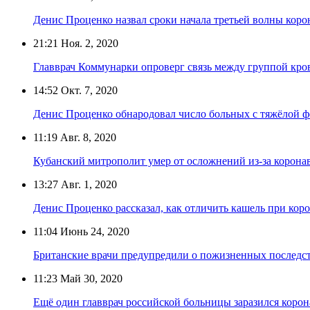
Денис Проценко назвал сроки начала третьей волны коро
21:21
Ноя. 2, 2020
Главврач Коммунарки опроверг связь между группой кро
14:52
Окт. 7, 2020
Денис Проценко обнародовал число больных с тяжёлой 
11:19
Авг. 8, 2020
Кубанский митрополит умер от осложнений из-за корона
13:27
Авг. 1, 2020
Денис Проценко рассказал, как отличить кашель при кор
11:04
Июнь 24, 2020
Британские врачи предупредили о пожизненных последс
11:23
Май 30, 2020
Ещё один главврач российской больницы заразился коро