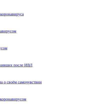
 коронавируса
навирусом
усом
ыживших после ИВЛ
ла о своём самочувствии
я коронавирусом