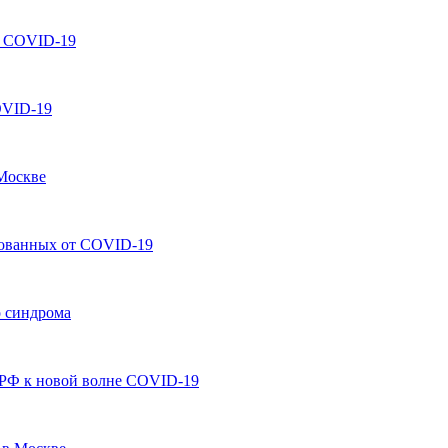
т COVID-19
OVID-19
 Москве
рованных от COVID-19
о синдрома
 РФ к новой волне COVID-19