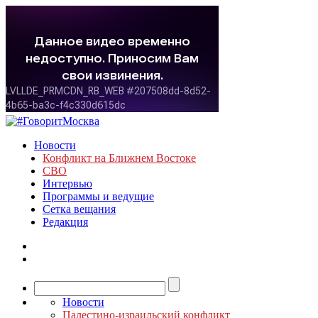
Новости
Конфликт на Ближнем Востоке
СВО
Интервью
Программы и ведущие
Сетка вещания
Редакция
Новости
Палестино-израильский конфликт