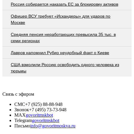
Россия собирается наказать EC за блокировку активов
Офицер ВСУ требует «Искандеры» для ударов по
Москве
Средняя пенсия неработающих превысила 35 тыс. в
семи регионах
Лавров напомнил Рубио неудобный факт о Киеве
США взмолили Россию освободить одного человека из
тюрьмы
Связь с эфиром
СМС
+7 (925) 88-88-948
Звонок
+7 (495) 73-73-948
MAX
govoritmskbot
Telegram
govoritmskbot
Письмо
info@govoritmoskva.ru