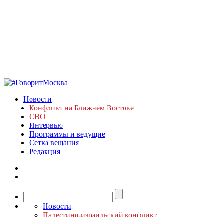
Новости
Конфликт на Ближнем Востоке
СВО
Интервью
Программы и ведущие
Сетка вещания
Редакция
Новости
Палестино-израильский конфликт