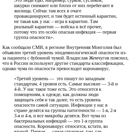
Это люди едят, например, сурков, сусликов,
шкурки снимают или блохи от них перебегают в
жилища. Сейчас там всех в очаге
провакцинируют, и там будет истинный карантин,
не такая как у нас – игра в карантин. Там
реальный карантин — войска и всё прочее,
потому что это особо опасная инфекция — первая
группа опасности».
Как сообщали СМИ, в регионе Внутренняя Монголия был
объявлен третий уровень эпидемиологической опасности из-
за пациента с бубонной чумой. Владислав Жемчугов пояснил,
что в России используют другие стандарты классификации,
однако чума по опасности превосходит коронавирус.
«Третий уровень — это пишут по западным
стандартам, 4 уровня есть. Самые высокие — 3-й и
4-й. У нас такое тоже есть. Это относится к
помещениям, к одежде, как должны люди
защищать себя и так далее, то есть уровень
опасности самой ситуации. Инфекции у нас в
стране делятся на группы патогенности — 1-я, 2-я
3-я и 4-я, и все микробы делятся. Вот чума из
бактериальных инфекций — это 1-я группа
опасности. Коронавирус относится, кстати, ко
второй. Первая — самая страшная, там, где