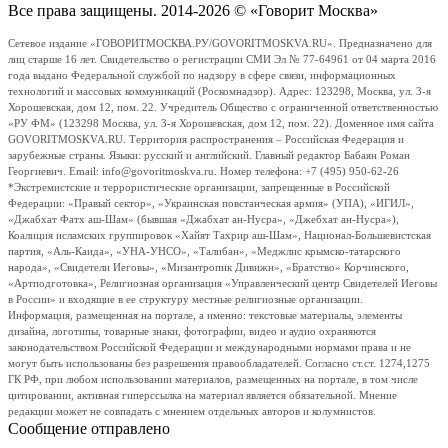
Все права защищены. 2014-2026 © «Говорит Москва»
Сетевое издание «ГОВОРИТМОСКВА.РУ/GOVORITMOSKVA.RU». Предназначено для
лиц старше 16 лет. Свидетельство о регистрации СМИ Эл № 77-64961 от 04 марта 2016
года выдано Федеральной службой по надзору в сфере связи, информационных
технологий и массовых коммуникаций (Роскомнадзор). Адрес: 123298, Москва, ул. 3-я
Хорошевская, дом 12, пом. 22. Учредитель Общество с ограниченной ответственностью
«РУ ФМ» (123298 Москва, ул. 3-я Хорошевская, дом 12, пом. 22). Доменное имя сайта
GOVORITMOSKVA.RU. Территория распространения – Российская Федерация и
зарубежные страны. Языки: русский и английский. Главный редактор Бабаян Роман
Георгиевич. Email: info@govoritmoskva.ru. Номер телефона: +7 (495) 950-62-26
*Экстремистские и террористические организации, запрещенные в Российской
Федерации: «Правый сектор», «Украинская повстанческая армия» (УПА), «ИГИЛ»,
«Джабхат Фатх аш-Шам» (бывшая «Джабхат ан-Нусра», «Джебхат ан-Нусра»),
Коалиция исламских группировок «Хайят Тахрир аш-Шам», Национал-Большевистская
партия, «Аль-Каида», «УНА-УНСО», «Талибан», «Меджлис крымско-татарского
народа», «Свидетели Иеговы», «Мизантропик Дивижн», «Братство» Корчинского,
«Артподготовка», Религиозная организация «Управленческий центр Свидетелей Иеговы
в России» и входящие в ее структуру местные религиозные организации.
Информация, размещенная на портале, а именно: текстовые материалы, элементы
дизайна, логотипы, товарные знаки, фотографии, видео и аудио охраняются
законодательством Российской Федерации и международными нормами права и не
могут быть использованы без разрешения правообладателей. Согласно ст.ст. 1274,1275
ГК РФ, при любом использовании материалов, размещенных на портале, в том числе
цитировании, активная гиперссылка на материал является обязательной. Мнение
редакции может не совпадать с мнением отдельных авторов и колумнистов.
Сообщение отправлено