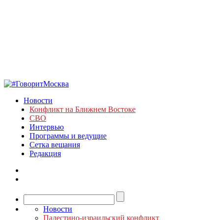
Новости
Конфликт на Ближнем Востоке
СВО
Интервью
Программы и ведущие
Сетка вещания
Редакция
Новости
Палестино-израильский конфликт