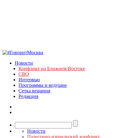
Новости
Конфликт на Ближнем Востоке
СВО
Интервью
Программы и ведущие
Сетка вещания
Редакция
Новости
Палестино-израильский конфликт