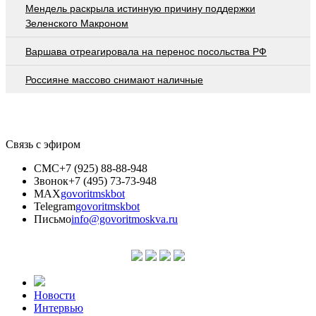
Мендель раскрыла истинную причину поддержки
Зеленского Макроном
Варшава отреагировала на перенос посольства РФ
Россияне массово снимают наличные
Связь с эфиром
СМС
+7 (925) 88-88-948
Звонок
+7 (495) 73-73-948
MAX
govoritmskbot
Telegram
govoritmskbot
Письмо
info@govoritmoskva.ru
Новости
Интервью