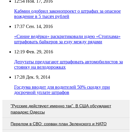
12:54
Ноя. 17, 2016
Кабмин одобрил законопроект о штрафах за опасное
вождение в 5 тысяч рублей
17:37
Сен. 14, 2016
«Синие ведёрки» раскритиковали идею «Стопхама»
штрафовать байкеров за езду между рядами
12:19
Фев. 29, 2016
Депутаты предлагают штрафовать автомобилистов за
стоянку на велодорожках
17:28
Дек. 9, 2014
Госдума вводит для водителей 50% скидку при
досрочной уплате штрафов
"Русские действуют именно так". В США обсуждают
парадокс Одессы
Перелом в СВО: сорван план Зеленского и НАТО