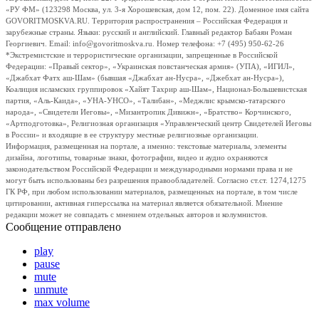
«РУ ФМ» (123298 Москва, ул. 3-я Хорошевская, дом 12, пом. 22). Доменное имя сайта
GOVORITMOSKVA.RU. Территория распространения – Российская Федерация и
зарубежные страны. Языки: русский и английский. Главный редактор Бабаян Роман
Георгиевич. Email: info@govoritmoskva.ru. Номер телефона: +7 (495) 950-62-26
*Экстремистские и террористические организации, запрещенные в Российской
Федерации: «Правый сектор», «Украинская повстанческая армия» (УПА), «ИГИЛ»,
«Джабхат Фатх аш-Шам» (бывшая «Джабхат ан-Нусра», «Джебхат ан-Нусра»),
Коалиция исламских группировок «Хайят Тахрир аш-Шам», Национал-Большевистская
партия, «Аль-Каида», «УНА-УНСО», «Талибан», «Меджлис крымско-татарского
народа», «Свидетели Иеговы», «Мизантропик Дивижн», «Братство» Корчинского,
«Артподготовка», Религиозная организация «Управленческий центр Свидетелей Иеговы
в России» и входящие в ее структуру местные религиозные организации.
Информация, размещенная на портале, а именно: текстовые материалы, элементы
дизайна, логотипы, товарные знаки, фотографии, видео и аудио охраняются
законодательством Российской Федерации и международными нормами права и не
могут быть использованы без разрешения правообладателей. Согласно ст.ст. 1274,1275
ГК РФ, при любом использовании материалов, размещенных на портале, в том числе
цитировании, активная гиперссылка на материал является обязательной. Мнение
редакции может не совпадать с мнением отдельных авторов и колумнистов.
Сообщение отправлено
play
pause
mute
unmute
max volume