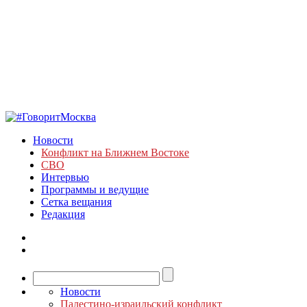
Новости
Конфликт на Ближнем Востоке
СВО
Интервью
Программы и ведущие
Сетка вещания
Редакция
Новости
Палестино-израильский конфликт