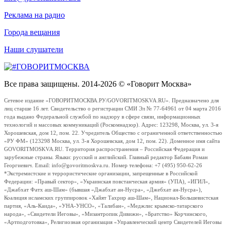
Реклама на радио
Города вещания
Наши слушатели
Все права защищены. 2014-2026 © «Говорит Москва»
Сетевое издание «ГОВОРИТМОСКВА.РУ/GOVORITMOSKVA.RU». Предназначено для
лиц старше 16 лет. Свидетельство о регистрации СМИ Эл № 77-64961 от 04 марта 2016
года выдано Федеральной службой по надзору в сфере связи, информационных
технологий и массовых коммуникаций (Роскомнадзор). Адрес: 123298, Москва, ул. 3-я
Хорошевская, дом 12, пом. 22. Учредитель Общество с ограниченной ответственностью
«РУ ФМ» (123298 Москва, ул. 3-я Хорошевская, дом 12, пом. 22). Доменное имя сайта
GOVORITMOSKVA.RU. Территория распространения – Российская Федерация и
зарубежные страны. Языки: русский и английский. Главный редактор Бабаян Роман
Георгиевич. Email: info@govoritmoskva.ru. Номер телефона: +7 (495) 950-62-26
*Экстремистские и террористические организации, запрещенные в Российской
Федерации: «Правый сектор», «Украинская повстанческая армия» (УПА), «ИГИЛ»,
«Джабхат Фатх аш-Шам» (бывшая «Джабхат ан-Нусра», «Джебхат ан-Нусра»),
Коалиция исламских группировок «Хайят Тахрир аш-Шам», Национал-Большевистская
партия, «Аль-Каида», «УНА-УНСО», «Талибан», «Меджлис крымско-татарского
народа», «Свидетели Иеговы», «Мизантропик Дивижн», «Братство» Корчинского,
«Артподготовка», Религиозная организация «Управленческий центр Свидетелей Иеговы