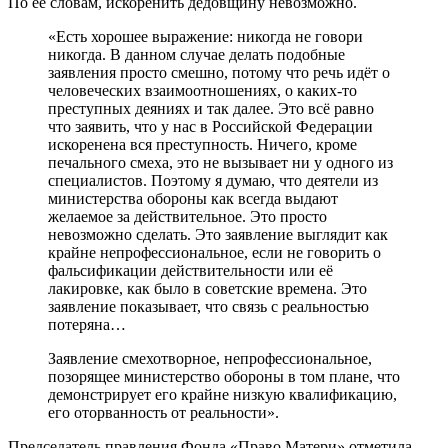
По её словам, искоренить дедовщину невозможно.
«Есть хорошее выражение: никогда не говори
никогда. В данном случае делать подобные
заявления просто смешно, потому что речь идёт о
человеческих взаимоотношениях, о каких-то
преступных деяниях и так далее. Это всё равно
что заявить, что у нас в Российской Федерации
искоренена вся преступность. Ничего, кроме
печального смеха, это не вызывает ни у одного из
специалистов. Поэтому я думаю, что деятели из
министерства обороны как всегда выдают
желаемое за действительное. Это просто
невозможно сделать. Это заявление выглядит как
крайне непрофессиональное, если не говорить о
фальсификации действительности или её
лакировке, как было в советские времена. Это
заявление показывает, что связь с реальностью
потеряна…
Заявление смехотворное, непрофессиональное,
позорящее министерство обороны в том плане, что
демонстрирует его крайне низкую квалификацию,
его оторванность от реальности».
Председатель правления Фонда «Право Матери» отметила,