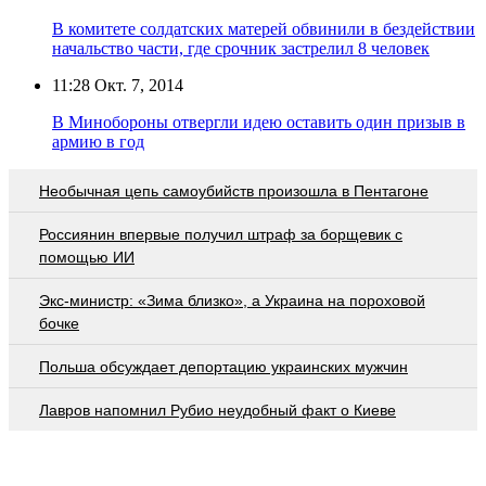
В комитете солдатских матерей обвинили в бездействии
начальство части, где срочник застрелил 8 человек
11:28
Окт. 7, 2014
В Минобороны отвергли идею оставить один призыв в
армию в год
Необычная цепь самоубийств произошла в Пентагоне
Россиянин впервые получил штраф за борщевик с
помощью ИИ
Экс-министр: «Зима близко», а Украина на пороховой
бочке
Польша обсуждает депортацию украинских мужчин
Лавров напомнил Рубио неудобный факт о Киеве