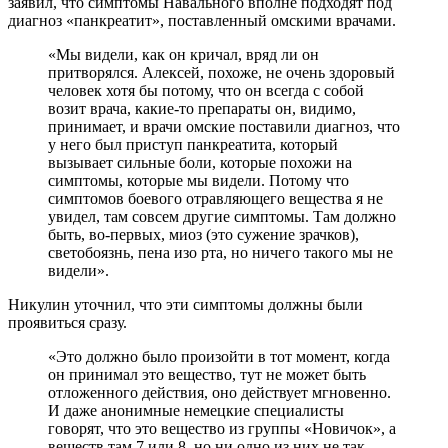
заявил, что симптомы Навального вполне подходят под
диагноз «панкреатит», поставленный омскими врачами.
«Мы видели, как он кричал, вряд ли он
притворялся. Алексей, похоже, не очень здоровый
человек хотя бы потому, что он всегда с собой
возит врача, какие-то препараты он, видимо,
принимает, и врачи омские поставили диагноз, что
у него был приступ панкреатита, который
вызывает сильные боли, которые похожи на
симптомы, которые мы видели. Потому что
симптомов боевого отравляющего вещества я не
увидел, там совсем другие симптомы. Там должно
быть, во-первых, миоз (это сужение зрачков),
светобоязнь, пена изо рта, но ничего такого мы не
видели».
Никулин уточнил, что эти симптомы должны были
проявиться сразу.
«Это должно было произойти в тот момент, когда
он принимал это вещество, тут не может быть
отложенного действия, оно действует мгновенно.
И даже анонимные немецкие специалисты
говорят, что это вещество из группы «Новичок», а
веществ там 7 или 8, но ни одно из них не так