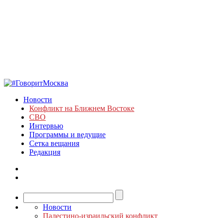
Новости
Конфликт на Ближнем Востоке
СВО
Интервью
Программы и ведущие
Сетка вещания
Редакция
Новости
Палестино-израильский конфликт