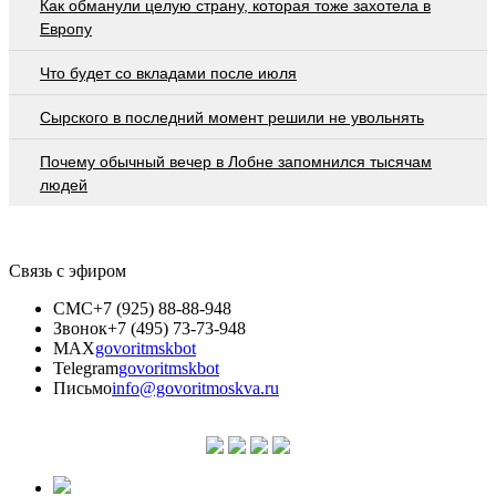
Как обманули целую страну, которая тоже захотела в
Европу
Что будет со вкладами после июля
Сырского в последний момент решили не увольнять
Почему обычный вечер в Лобне запомнился тысячам
людей
Связь с эфиром
СМС
+7 (925) 88-88-948
Звонок
+7 (495) 73-73-948
MAX
govoritmskbot
Telegram
govoritmskbot
Письмо
info@govoritmoskva.ru