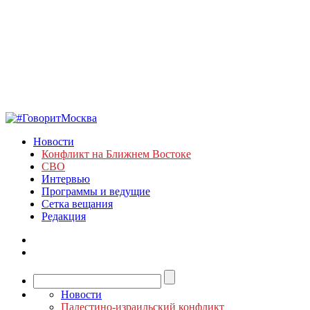
Новости
Конфликт на Ближнем Востоке
СВО
Интервью
Программы и ведущие
Сетка вещания
Редакция
Новости
Палестино-израильский конфликт