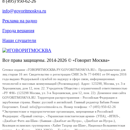
8 (495) 950-62-26
info@govoritmoskva.ru
Реклама на радио
Города вещания
Наши слушатели
Все права защищены. 2014-2026 © «Говорит Москва»
Сетевое издание «ГОВОРИТМОСКВА.РУ/GOVORITMOSKVA.RU». Предназначено для
лиц старше 16 лет. Свидетельство о регистрации СМИ Эл № 77-64961 от 04 марта 2016
года выдано Федеральной службой по надзору в сфере связи, информационных
технологий и массовых коммуникаций (Роскомнадзор). Адрес: 123298, Москва, ул. 3-я
Хорошевская, дом 12, пом. 22. Учредитель Общество с ограниченной ответственностью
«РУ ФМ» (123298 Москва, ул. 3-я Хорошевская, дом 12, пом. 22). Доменное имя сайта
GOVORITMOSKVA.RU. Территория распространения – Российская Федерация и
зарубежные страны. Языки: русский и английский. Главный редактор Бабаян Роман
Георгиевич. Email: info@govoritmoskva.ru. Номер телефона: +7 (495) 950-62-26
*Экстремистские и террористические организации, запрещенные в Российской
Федерации: «Правый сектор», «Украинская повстанческая армия» (УПА), «ИГИЛ»,
«Джабхат Фатх аш-Шам» (бывшая «Джабхат ан-Нусра», «Джебхат ан-Нусра»),
Коалиция исламских группировок «Хайят Тахрир аш-Шам», Национал-Большевистская