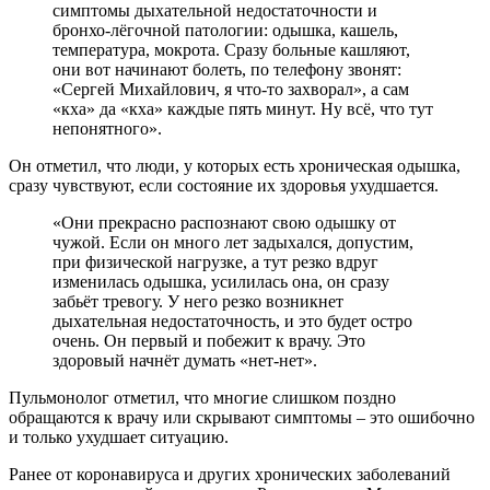
симптомы дыхательной недостаточности и
бронхо-лёгочной патологии: одышка, кашель,
температура, мокрота. Сразу больные кашляют,
они вот начинают болеть, по телефону звонят:
«Сергей Михайлович, я что-то захворал», а сам
«кха» да «кха» каждые пять минут. Ну всё, что тут
непонятного».
Он отметил, что люди, у которых есть хроническая одышка,
сразу чувствуют, если состояние их здоровья ухудшается.
«Они прекрасно распознают свою одышку от
чужой. Если он много лет задыхался, допустим,
при физической нагрузке, а тут резко вдруг
изменилась одышка, усилилась она, он сразу
забьёт тревогу. У него резко возникнет
дыхательная недостаточность, и это будет остро
очень. Он первый и побежит к врачу. Это
здоровый начнёт думать «нет-нет».
Пульмонолог отметил, что многие слишком поздно
обращаются к врачу или скрывают симптомы – это ошибочно
и только ухудшает ситуацию.
Ранее от коронавируса и других хронических заболеваний