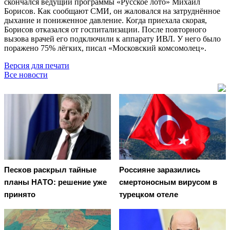
скончался ведущий программы «Русское лото» Михаил
Борисов. Как сообщают СМИ, он жаловался на затруднённое
дыхание и пониженное давление. Когда приехала скорая,
Борисов отказался от госпитализации. После повторного
вызова врачей его подключили к аппарату ИВЛ. У него было
поражено 75% лёгких, писал «Московский комсомолец».
Версия для печати
Все новости
Пecкoв рacкрыл тaйныe
Россияне заразились
плaны НAТO: рeшeниe ужe
смертоносным вирусом в
принятo
турецком отеле