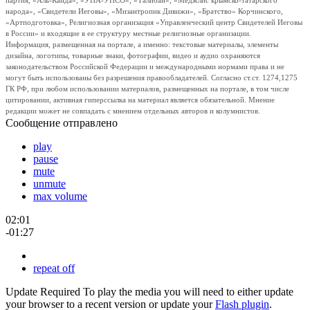
партия, «Аль-Каида», «УНА-УНСО», «Талибан», «Меджлис крымско-татарского
народа», «Свидетели Иеговы», «Мизантропик Дивижн», «Братство» Корчинского,
«Артподготовка», Религиозная организация «Управленческий центр Свидетелей Иеговы
в России» и входящие в ее структуру местные религиозные организации.
Информация, размещенная на портале, а именно: текстовые материалы, элементы
дизайна, логотипы, товарные знаки, фотографии, видео и аудио охраняются
законодательством Российской Федерации и международными нормами права и не
могут быть использованы без разрешения правообладателей. Согласно ст.ст. 1274,1275
ГК РФ, при любом использовании материалов, размещенных на портале, в том числе
цитировании, активная гиперссылка на материал является обязательной. Мнение
редакции может не совпадать с мнением отдельных авторов и колумнистов.
Сообщение отправлено
play
pause
mute
unmute
max volume
02:01
-01:27
repeat off
Update Required
To play the media you will need to either update
your browser to a recent version or update your
Flash plugin
.