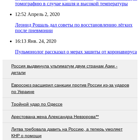
томографию в случае кашля и высокой температуры
12:52
Апрель 2, 2020
Леонид Рошаль дал советы по восстановлению лёгких
после пневмонии
16:13
Янв. 24, 2020
Пульмонолог рассказал о мерах защиты от коронавируса
Россия выдвинула ультиматум двум странам Азии -
детали
Евросоюз расширил санкции против России из-за ударов
по Украине
Тройной удар по Одессe
Арестована жена Александра Невзорова**
Литва требовала давить на Россию, а теперь умоляет
КНР о помощи