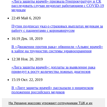
«Лига защиты врачей» призвала Генпрокуратуру и СК
расследовать случаи недоплат работающим с COVID-19
медикам
22:49
Май 6, 2020
Путин подписал указ о страховых выплатах медикам за
работу с пациентами с коронавирусом
16:19
Дек. 18, 2019
В «Движении против рака» обвинили «Альянс врачей»
в хайпе на трудностях системы здравоохранения
12:38
Ноя. 20, 2019
«Лига защиты врачей»: доплаты за выявление рака
приведут к росту количества ложных диагнозов
15:19
Окт. 22, 2019
В «Лиге защиты врачей» рассказали о нищенском
положении российских медиков
На Украине массово угрожают сотрудникам ТЦК и их