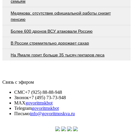
семьям
Медякова: отсутствие официальной работы снизит
пенсию
Более 600 дронов ВСУ атаковали Россию
В России стремительно дорожает сахар
На Ямале горит больше 35 тысяч гектаров леса
Связь с эфиром
СМС
+7 (925) 88-88-948
Звонок
+7 (495) 73-73-948
MAX
govoritmskbot
Telegram
govoritmskbot
Письмо
info@govoritmoskva.ru