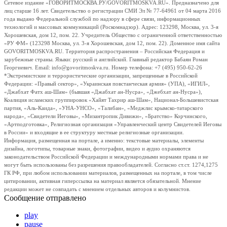
Сетевое издание «ГОВОРИТМОСКВА.РУ/GOVORITMOSKVA.RU». Предназначено для
лиц старше 16 лет. Свидетельство о регистрации СМИ Эл № 77-64961 от 04 марта 2016
года выдано Федеральной службой по надзору в сфере связи, информационных
технологий и массовых коммуникаций (Роскомнадзор). Адрес: 123298, Москва, ул. 3-я
Хорошевская, дом 12, пом. 22. Учредитель Общество с ограниченной ответственностью
«РУ ФМ» (123298 Москва, ул. 3-я Хорошевская, дом 12, пом. 22). Доменное имя сайта
GOVORITMOSKVA.RU. Территория распространения – Российская Федерация и
зарубежные страны. Языки: русский и английский. Главный редактор Бабаян Роман
Георгиевич. Email: info@govoritmoskva.ru. Номер телефона: +7 (495) 950-62-26
*Экстремистские и террористические организации, запрещенные в Российской
Федерации: «Правый сектор», «Украинская повстанческая армия» (УПА), «ИГИЛ»,
«Джабхат Фатх аш-Шам» (бывшая «Джабхат ан-Нусра», «Джебхат ан-Нусра»),
Коалиция исламских группировок «Хайят Тахрир аш-Шам», Национал-Большевистская
партия, «Аль-Каида», «УНА-УНСО», «Талибан», «Меджлис крымско-татарского
народа», «Свидетели Иеговы», «Мизантропик Дивижн», «Братство» Корчинского,
«Артподготовка», Религиозная организация «Управленческий центр Свидетелей Иеговы
в России» и входящие в ее структуру местные религиозные организации.
Информация, размещенная на портале, а именно: текстовые материалы, элементы
дизайна, логотипы, товарные знаки, фотографии, видео и аудио охраняются
законодательством Российской Федерации и международными нормами права и не
могут быть использованы без разрешения правообладателей. Согласно ст.ст. 1274,1275
ГК РФ, при любом использовании материалов, размещенных на портале, в том числе
цитировании, активная гиперссылка на материал является обязательной. Мнение
редакции может не совпадать с мнением отдельных авторов и колумнистов.
Сообщение отправлено
play
pause