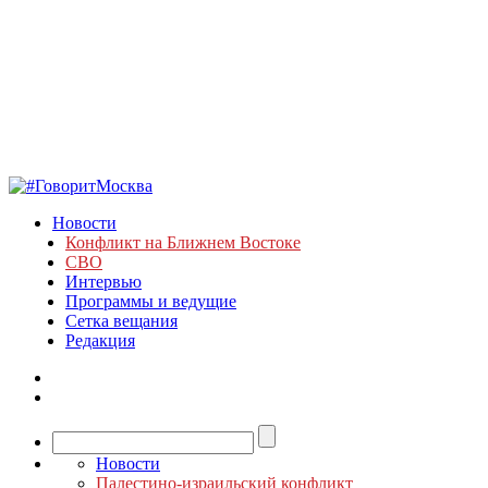
Новости
Конфликт на Ближнем Востоке
СВО
Интервью
Программы и ведущие
Сетка вещания
Редакция
Новости
Палестино-израильский конфликт