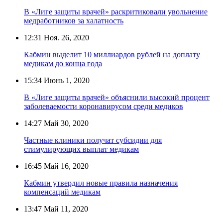
В «Лиге защиты врачей» раскритиковали увольнение
медработников за халатность
12:31
Ноя. 26, 2020
Кабмин выделит 10 миллиардов рублей на доплату
медикам до конца года
15:34
Июнь 1, 2020
В «Лиге защиты врачей» объяснили высокий процент
заболеваемости коронавирусом среди медиков
14:27
Май 30, 2020
Частные клиники получат субсидии для
стимулирующих выплат медикам
16:45
Май 16, 2020
Кабмин утвердил новые правила назначения
компенсаций медикам
13:47
Май 11, 2020