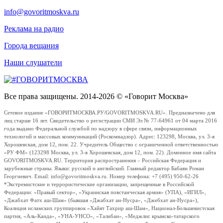
info@govoritmoskva.ru
Реклама на радио
Города вещания
Наши слушатели
Все права защищены. 2014-2026 © «Говорит Москва»
Сетевое издание «ГОВОРИТМОСКВА.РУ/GOVORITMOSKVA.RU». Предназначено для
лиц старше 16 лет. Свидетельство о регистрации СМИ Эл № 77-64961 от 04 марта 2016
года выдано Федеральной службой по надзору в сфере связи, информационных
технологий и массовых коммуникаций (Роскомнадзор). Адрес: 123298, Москва, ул. 3-я
Хорошевская, дом 12, пом. 22. Учредитель Общество с ограниченной ответственностью
«РУ ФМ» (123298 Москва, ул. 3-я Хорошевская, дом 12, пом. 22). Доменное имя сайта
GOVORITMOSKVA.RU. Территория распространения – Российская Федерация и
зарубежные страны. Языки: русский и английский. Главный редактор Бабаян Роман
Георгиевич. Email: info@govoritmoskva.ru. Номер телефона: +7 (495) 950-62-26
*Экстремистские и террористические организации, запрещенные в Российской
Федерации: «Правый сектор», «Украинская повстанческая армия» (УПА), «ИГИЛ»,
«Джабхат Фатх аш-Шам» (бывшая «Джабхат ан-Нусра», «Джебхат ан-Нусра»),
Коалиция исламских группировок «Хайят Тахрир аш-Шам», Национал-Большевистская
партия, «Аль-Каида», «УНА-УНСО», «Талибан», «Меджлис крымско-татарского