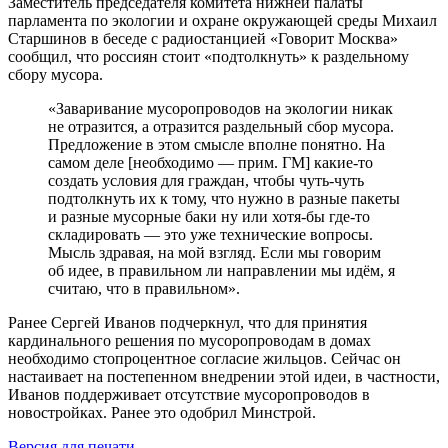
Заместитель председателя комитета нижней палаты
парламента по экологии и охране окружающей среды Михаил
Старшинов в беседе с радиостанцией «Говорит Москва»
сообщил, что россиян стоит «подтолкнуть» к раздельному
сбору мусора.
«Заваривание мусоропроводов на экологии никак
не отразится, а отразится раздельный сбор мусора.
Предложение в этом смысле вполне понятно. На
самом деле [необходимо — прим. ГМ] какие-то
создать условия для граждан, чтобы чуть-чуть
подтолкнуть их к тому, что нужно в разные пакеты
и разные мусорные баки ну или хотя-бы где-то
складировать — это уже технические вопросы.
Мысль здравая, на мой взгляд. Если мы говорим
об идее, в правильном ли направлении мы идём, я
считаю, что в правильном».
Ранее Сергей Иванов подчеркнул, что для принятия
кардинального решения по мусоропроводам в домах
необходимо стопроцентное согласие жильцов. Сейчас он
настаивает на постепенном внедрении этой идеи, в частности,
Иванов поддерживает отсутствие мусоропроводов в
новостройках. Ранее это одобрил Минстрой.
Версия для печати