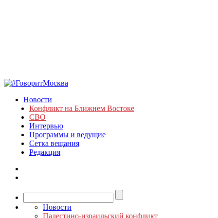
Новости
Конфликт на Ближнем Востоке
СВО
Интервью
Программы и ведущие
Сетка вещания
Редакция
Новости
Палестино-израильский конфликт