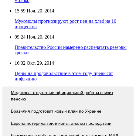
молоко
15:59
Ноя. 20, 2014
Мукомолы прогнозируют рост цен на хлеб на 10
процентов
09:24
Ноя. 20, 2014
Правительство России намерено распечатать резервы
гречки
16:02
Окт. 29, 2014
Цены на продовольствие в этом году превысят
инфляцию
Медякова: отсутствие официальной работы снизит
пенсию
Бразилия подготовит новый план по Украине
Европа потеряла триллионы: анализ последствий
Взрывчатка в небе над Германией: что скрывает МВД