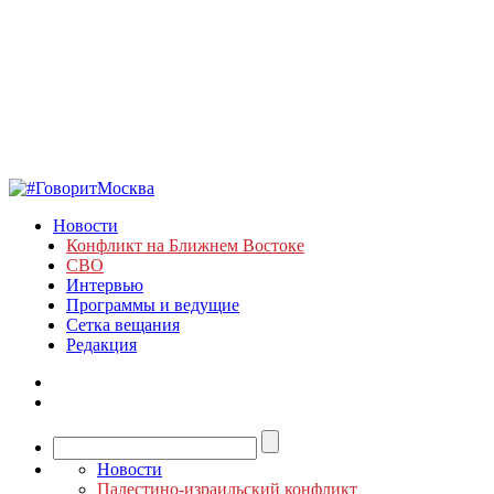
Новости
Конфликт на Ближнем Востоке
СВО
Интервью
Программы и ведущие
Сетка вещания
Редакция
Новости
Палестино-израильский конфликт