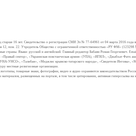
ше 16 лет. Свидетельство о регистрации СМИ Эл № 77-64961 от 04 марта 2016 года вы
ом 12, пом. 22. Учредитель Общество с ограниченной ответственностью «РУ ФМ» (123298 Мо
траны. Языки: русский и английский. Главный редактор Бабаян Роман Георгиевич. Email:
и: «Правый сектор», «Украинская повстанческая армия» (УПА), «ИГИЛ», «Джабхат Фатх а
«УНА-УНСО», «Талибан», «Меджлис крымско-татарского народа», «Свидетели Иеговы», «М
туру местные религиозные организации.
, логотипы, товарные знаки, фотографии, видео и аудио охраняются законодательством Ро
и материалов, размещенных на портале, в том числе цитировании, активная гиперссылка на 