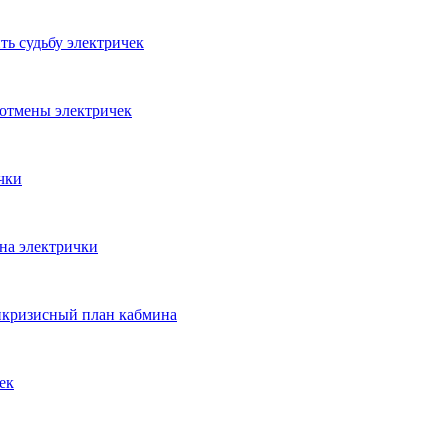
ть судьбу электричек
 отмены электричек
чки
 на электрички
тикризисный план кабмина
ек