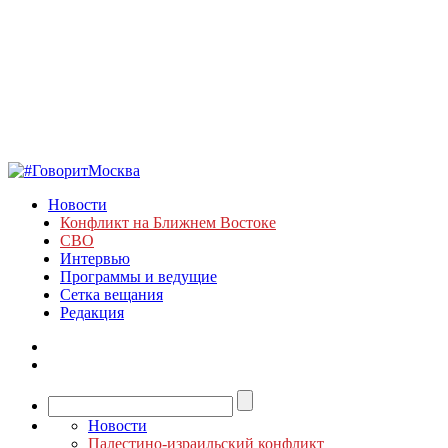
Новости
Конфликт на Ближнем Востоке
СВО
Интервью
Программы и ведущие
Сетка вещания
Редакция
Новости
Палестино-израильский конфликт