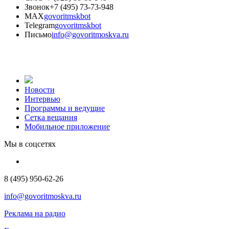
Звонок
+7 (495) 73-73-948
MAX
govoritmskbot
Telegram
govoritmskbot
Письмо
info@govoritmoskva.ru
Новости
Интервью
Программы и ведущие
Сетка вещания
Мобильное приложение
Мы в соцсетях
8 (495) 950-62-26
info@govoritmoskva.ru
Реклама на радио