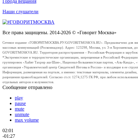
Города вещания
Наши слушатели
Все права защищены. 2014-2026 © «Говорит Москва»
Сетевое издание «ГОВОРИТМОСКВА.РУ/GOVORITMOSKVA.RU». Предназначено для лиц стар
массовых коммуникаций (Роскомнадзор). Адрес: 123298, Москва, ул. 3-я Хорошевская, д
GOVORITMOSKVA.RU. Территория распространения – Российская Федерация и зарубежные с
*Экстремистские и террористические организации, запрещенные в Российской Федераци
группировок «Хайят Тахрир аш-Шам», Национал-Большевистская партия, «Аль-Каида», 
организация «Управленческий центр Свидетелей Иеговы в России» и входящие в ее струк
Информация, размещенная на портале, а именно: текстовые материалы, элементы дизайна
разрешения правообладателей. Согласно ст.ст. 1274,1275 ГК РФ, при любом использовани
отдельных авторов и колумнистов.
Сообщение отправлено
play
pause
mute
unmute
max volume
02:01
-01:27