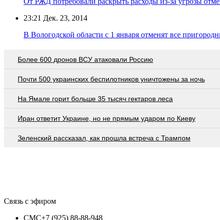
От РЖД потребовали раскрыть расходы из-за угрозы отм
23:21
Дек. 23, 2014
В Вологодской области с 1 января отменят все пригородн
Более 600 дронов ВСУ атаковали Россию
Почти 500 украинских беспилотников уничтожены за ночь
На Ямале горит больше 35 тысяч гектаров леса
Иран ответит Украине, но не прямым ударом по Киеву
Зеленский рассказал, как прошла встреча с Трампом
Связь с эфиром
СМС
+7 (925) 88-88-948