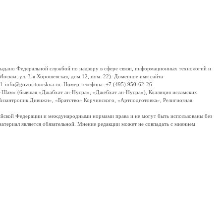
дано Федеральной службой по надзору в сфере связи, информационных технологий и
сква, ул. 3-я Хорошевская, дом 12, пом. 22). Доменное имя сайта
 info@govoritmoskva.ru. Номер телефона: +7 (495) 950-62-26
ш-Шам» (бывшая «Джабхат ан-Нусра», «Джебхат ан-Нусра»), Коалиция исламских
изантропик Дивижн», «Братство» Корчинского, «Артподготовка», Религиозная
ссийской Федерации и международными нормами права и не могут быть использованы без
материал является обязательной. Мнение редакции может не совпадать с мнением