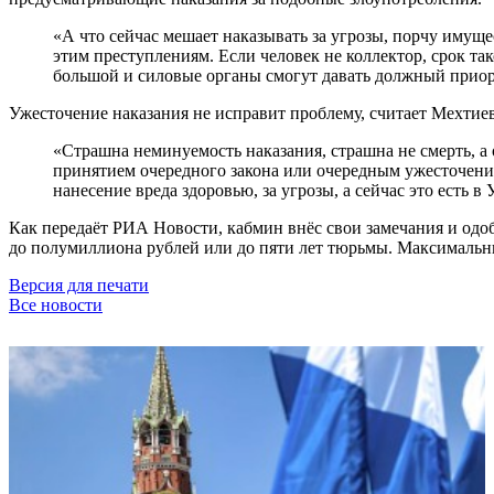
«А что сейчас мешает наказывать за угрозы, порчу имущес
этим преступлениям. Если человек не коллектор, срок тако
большой и силовые органы смогут давать должный приорит
Ужесточение наказания не исправит проблему, считает Мехтиев
«Страшна неминуемость наказания, страшна не смерть, а
принятием очередного закона или очередным ужесточением
нанесение вреда здоровью, за угрозы, а сейчас это есть 
Как передаёт РИА Новости, кабмин внёс свои замечания и одоб
до полумиллиона рублей или до пяти лет тюрьмы. Максимальны
Версия для печати
Все новости