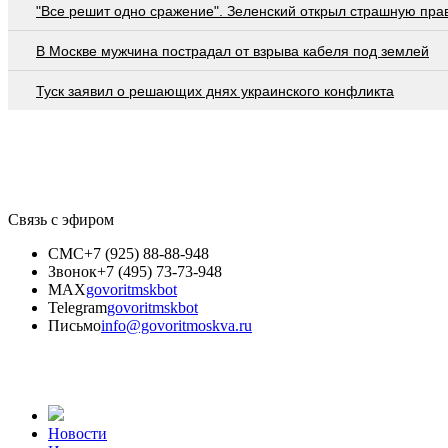
"Все решит одно сражение". Зеленский открыл страшную пра
В Москве мужчина пострадал от взрыва кабеля под землей
Туск заявил о решающих днях украинского конфликта
Связь с эфиром
СМС
+7 (925) 88-88-948
Звонок
+7 (495) 73-73-948
MAX
govoritmskbot
Telegram
govoritmskbot
Письмо
info@govoritmoskva.ru
Новости