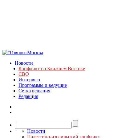
Новости
Конфликт на Ближнем Востоке
СВО
Интервью
Программы и ведущие
Сетка вещания
Редакция
Новости
Палестино-израильский конфликт