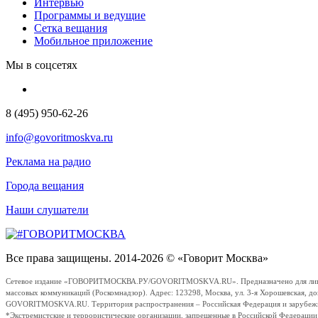
Интервью
Программы и ведущие
Сетка вещания
Мобильное приложение
Мы в соцсетях
8 (495) 950-62-26
info@govoritmoskva.ru
Реклама на радио
Города вещания
Наши слушатели
Все права защищены. 2014-2026 © «Говорит Москва»
Сетевое издание «ГОВОРИТМОСКВА.РУ/GOVORITMOSKVA.RU». Предназначено для лиц стар
массовых коммуникаций (Роскомнадзор). Адрес: 123298, Москва, ул. 3-я Хорошевская, д
GOVORITMOSKVA.RU. Территория распространения – Российская Федерация и зарубежные с
*Экстремистские и террористические организации, запрещенные в Российской Федераци