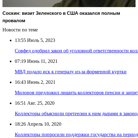
Соскин: визит Зеленского в США оказался полным
провалом
Новости по теме
13:55
Июль 5, 2023
Совфед одобрил закон об уголовной ответственности кол
07:19
Июнь 11, 2021
МВД подало иск к генералу из-за форменной куртки
16:43
Июнь 2, 2021
Милонов предложил лишить коллекторов пенсии и запре
16:51
Авг. 25, 2020
Коллекторы объяснили претензии к ним дырами в законо
18:26
Апрель 10, 2020
Коллекторы попросили поддержки государства на перио