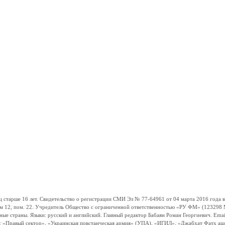
ше 16 лет. Свидетельство о регистрации СМИ Эл № 77-64961 от 04 марта 2016 года вы
ом 12, пом. 22. Учредитель Общество с ограниченной ответственностью «РУ ФМ» (123298 Мо
траны. Языки: русский и английский. Главный редактор Бабаян Роман Георгиевич. Email:
и: «Правый сектор», «Украинская повстанческая армия» (УПА), «ИГИЛ», «Джабхат Фатх а