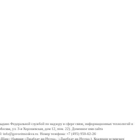
дано Федеральной службой по надзору в сфере связи, информационных технологий и
сква, ул. 3-я Хорошевская, дом 12, пом. 22). Доменное имя сайта
 info@govoritmoskva.ru. Номер телефона: +7 (495) 950-62-26
ш-Шам» (бывшая «Джабхат ан-Нусра», «Джебхат ан-Нусра»), Коалиция исламских