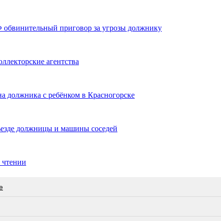
Ф обвинительный приговор за угрозы должнику
ллекторские агентства
на должника с ребёнком в Красногорске
ъезде должницы и машины соседей
м чтении
е