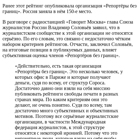
Ранее этот рейтинг опубликовала организация «Репортёры без
границ». Россия заняла в нём 150-е место.
В разговоре с радиостанцией «Говорит Москва» глава Союза
журналистов России Владимир Соловьёв заявил, что в
журналистском сообществе к этой организации не относятся
серьёзно. По его словам, это связано с недостаточно чётким
набором критериев рейтингов. Отчасти, заключил Соловьёв,
на итоговые позиции в публикуемых данных, влияет
субъективная оценка членов «Репортёров без границ».
«Действительно, есть такая организация
«Репортёры без границ». Это несколько человек, у
которых офис в Париже и которые получают
деньги, судя по всему, от структур Сороса.
Достаточно давно они взяли на себя миссию
публиковать рейтинги свободы печати в разных
странах мира. По каким критериям они это
делают, не очень понятно. Судя по всему, там
достаточно много субъективных и объективных
мотивов. Поэтому все серьёзные журналистские
организации, в частности Международная
федерация журналистов, к этой структуре
относятся с некоторой иронией. Потому что это
непонятные люди, которые взяли на себя якобы