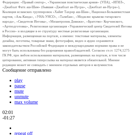
Федерации: «Правый сектор», «Украинская повстанческая армия» (УПА), «ИГИЛ»,
«Джабхат Фатх аш-Шам» (бывшая «Джабхат ан-Нусра», «Джебхат ан-Нусра»),
Коалиция исламских группировок «Хайят Тахрир аш-Шам», Национал-Большевистская
партия, «Аль-Каида», «УНА-УНСО», «Талибан», «Меджлис крымско-татарского
народа», «Свидетели Иеговы», «Мизантропик Дивижн», «Братство» Корчинского,
«Артподготовка», Религиозная организация «Управленческий центр Свидетелей Иеговы
в России» и входящие в ее структуру местные религиозные организации.
Информация, размещенная на портале, а именно: текстовые материалы, элементы
дизайна, логотипы, товарные знаки, фотографии, видео и аудио охраняются
законодательством Российской Федерации и международными нормами права и не
могут быть использованы без разрешения правообладателей. Согласно ст.ст. 1274,1275
ГК РФ, при любом использовании материалов, размещенных на портале, в том числе
цитировании, активная гиперссылка на материал является обязательной. Мнение
редакции может не совпадать с мнением отдельных авторов и колумнистов.
Сообщение отправлено
play
pause
mute
unmute
max volume
02:01
-01:27
repeat off