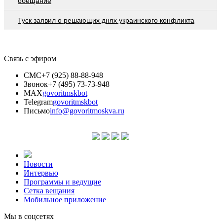
обещание
Туск заявил о решающих днях украинского конфликта
Связь с эфиром
СМС
+7 (925) 88-88-948
Звонок
+7 (495) 73-73-948
MAX
govoritmskbot
Telegram
govoritmskbot
Письмо
info@govoritmoskva.ru
Новости
Интервью
Программы и ведущие
Сетка вещания
Мобильное приложение
Мы в соцсетях