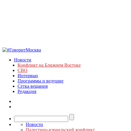
Новости
Конфликт на Ближнем Востоке
СВО
Интервью
Программы и ведущие
Сетка вещания
Редакция
Новости
Палестино-израильский конфликт