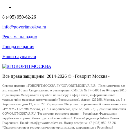
8 (495) 950-62-26
info@govoritmoskva.ru
Реклама на радио
Города вещания
Наши слушатели
Все права защищены. 2014-2026 © «Говорит Москва»
Сетевое издание «ГОВОРИТМОСКВА.РУ/GOVORITMOSKVA.RU». Предназначено для
лиц старше 16 лет. Свидетельство о регистрации СМИ Эл № 77-64961 от 04 марта 2016
года выдано Федеральной службой по надзору в сфере связи, информационных
технологий и массовых коммуникаций (Роскомнадзор). Адрес: 123298, Москва, ул. 3-я
Хорошевская, дом 12, пом. 22. Учредитель Общество с ограниченной ответственностью
«РУ ФМ» (123298 Москва, ул. 3-я Хорошевская, дом 12, пом. 22). Доменное имя сайта
GOVORITMOSKVA.RU. Территория распространения – Российская Федерация и
зарубежные страны. Языки: русский и английский. Главный редактор Бабаян Роман
Георгиевич. Email: info@govoritmoskva.ru. Номер телефона: +7 (495) 950-62-26
*Экстремистские и террористические организации, запрещенные в Российской