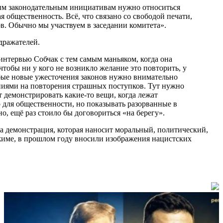
ким законодательным инициативам нужно относиться
 общественность. Всё, что связано со свободой печати,
в. Обычно мы участвуем в заседании комитета».
дражателей.
 интервью Собчак с тем самым маньяком, когда она
чтобы ни у кого не возникло желание это повторить, у
любые новые ужесточения законов нужно внимательно
аниями на повторения страшных поступков. Тут нужно
т демонстрировать какие-то вещи, когда лежат
для общественности, но показывать разорванные в
но, ещё раз стоило бы договориться «на берегу».
а демонстрация, которая наносит моральный, политический,
ежиме, в прошлом году вносили изображения нацистских