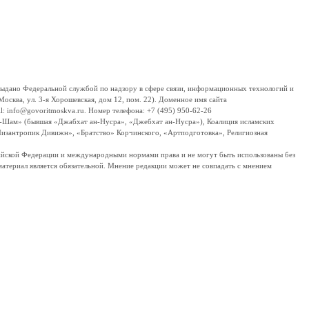
дано Федеральной службой по надзору в сфере связи, информационных технологий и
сква, ул. 3-я Хорошевская, дом 12, пом. 22). Доменное имя сайта
 info@govoritmoskva.ru. Номер телефона: +7 (495) 950-62-26
ш-Шам» (бывшая «Джабхат ан-Нусра», «Джебхат ан-Нусра»), Коалиция исламских
изантропик Дивижн», «Братство» Корчинского, «Артподготовка», Религиозная
ссийской Федерации и международными нормами права и не могут быть использованы без
материал является обязательной. Мнение редакции может не совпадать с мнением