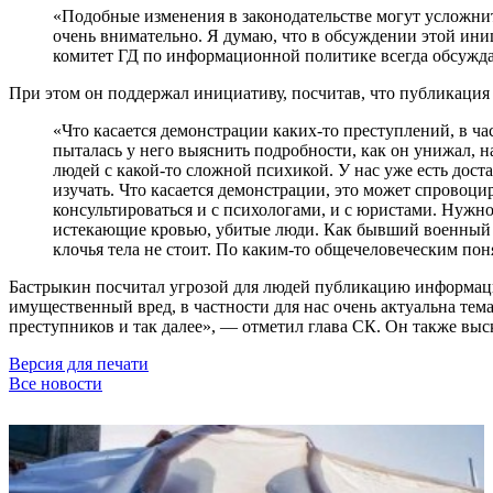
«Подобные изменения в законодательстве могут усложни
очень внимательно. Я думаю, что в обсуждении этой иниц
комитет ГД по информационной политике всегда обсужда
При этом он поддержал инициативу, посчитав, что публикация
«Что касается демонстрации каких-то преступлений, в ча
пыталась у него выяснить подробности, как он унижал, н
людей с какой-то сложной психикой. У нас уже есть дост
изучать. Что касается демонстрации, это может спровоц
консультироваться и с психологами, и с юристами. Нужно
истекающие кровью, убитые люди. Как бывший военный к
клочья тела не стоит. По каким-то общечеловеческим поня
Бастрыкин посчитал угрозой для людей публикацию информации
имущественный вред, в частности для нас очень актуальна тем
преступников и так далее», — отметил глава СК. Он также выск
Версия для печати
Все новости