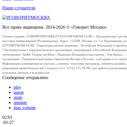
Наши слушатели
Все права защищены. 2014-2026 © «Говорит Москва»
Сетевое издание «ГОВОРИТМОСКВА.РУ/GOVORITMOSKVA.RU». Предназначено для лиц стар
массовых коммуникаций (Роскомнадзор). Адрес: 123298, Москва, ул. 3-я Хорошевская, д
GOVORITMOSKVA.RU. Территория распространения – Российская Федерация и зарубежные с
*Экстремистские и террористические организации, запрещенные в Российской Федераци
группировок «Хайят Тахрир аш-Шам», Национал-Большевистская партия, «Аль-Каида», 
организация «Управленческий центр Свидетелей Иеговы в России» и входящие в ее струк
Информация, размещенная на портале, а именно: текстовые материалы, элементы дизайна
разрешения правообладателей. Согласно ст.ст. 1274,1275 ГК РФ, при любом использовани
отдельных авторов и колумнистов.
Сообщение отправлено
play
pause
mute
unmute
max volume
02:01
-01:27