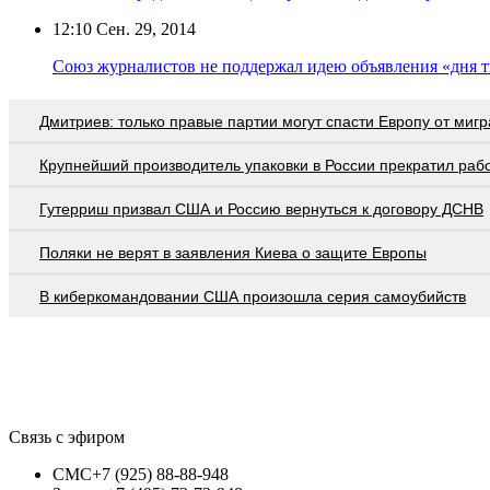
12:10
Сен. 29, 2014
Союз журналистов не поддержал идею объявления «дня
Дмитриев: только правые партии могут спасти Европу от мигр
Крупнейший производитель упаковки в России прекратил раб
Гутерриш призвал США и Россию вернуться к договору ДСНВ
Поляки не верят в заявления Киева о защите Европы
В киберкомандовании США произошла серия самоубийств
Связь с эфиром
СМС
+7 (925) 88-88-948