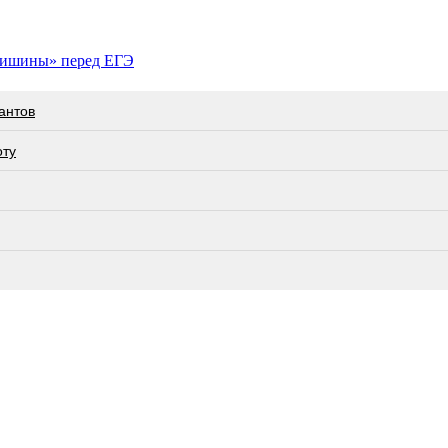
 тишины» перед ЕГЭ
антов
оту