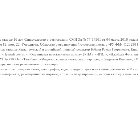
ше 16 лет. Свидетельство о регистрации СМИ Эл № 77-64961 от 04 марта 2016 года вы
ом 12, пом. 22. Учредитель Общество с ограниченной ответственностью «РУ ФМ» (123298 Мо
траны. Языки: русский и английский. Главный редактор Бабаян Роман Георгиевич. Email:
и: «Правый сектор», «Украинская повстанческая армия» (УПА), «ИГИЛ», «Джабхат Фатх а
«УНА-УНСО», «Талибан», «Меджлис крымско-татарского народа», «Свидетели Иеговы», «М
туру местные религиозные организации.
, логотипы, товарные знаки, фотографии, видео и аудио охраняются законодательством Ро
и материалов, размещенных на портале, в том числе цитировании, активная гиперссылка на 