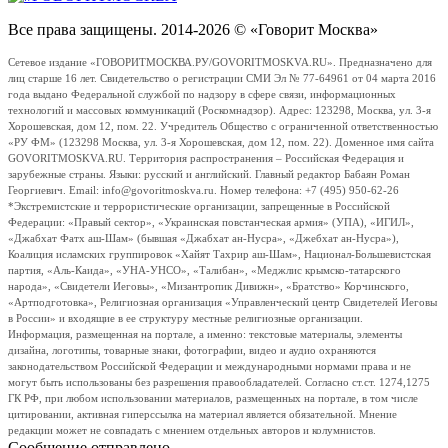
Все права защищены. 2014-2026 © «Говорит Москва»
Сетевое издание «ГОВОРИТМОСКВА.РУ/GOVORITMOSKVA.RU». Предназначено для
лиц старше 16 лет. Свидетельство о регистрации СМИ Эл № 77-64961 от 04 марта 2016
года выдано Федеральной службой по надзору в сфере связи, информационных
технологий и массовых коммуникаций (Роскомнадзор). Адрес: 123298, Москва, ул. 3-я
Хорошевская, дом 12, пом. 22. Учредитель Общество с ограниченной ответственностью
«РУ ФМ» (123298 Москва, ул. 3-я Хорошевская, дом 12, пом. 22). Доменное имя сайта
GOVORITMOSKVA.RU. Территория распространения – Российская Федерация и
зарубежные страны. Языки: русский и английский. Главный редактор Бабаян Роман
Георгиевич. Email: info@govoritmoskva.ru. Номер телефона: +7 (495) 950-62-26
*Экстремистские и террористические организации, запрещенные в Российской
Федерации: «Правый сектор», «Украинская повстанческая армия» (УПА), «ИГИЛ»,
«Джабхат Фатх аш-Шам» (бывшая «Джабхат ан-Нусра», «Джебхат ан-Нусра»),
Коалиция исламских группировок «Хайят Тахрир аш-Шам», Национал-Большевистская
партия, «Аль-Каида», «УНА-УНСО», «Талибан», «Меджлис крымско-татарского
народа», «Свидетели Иеговы», «Мизантропик Дивижн», «Братство» Корчинского,
«Артподготовка», Религиозная организация «Управленческий центр Свидетелей Иеговы
в России» и входящие в ее структуру местные религиозные организации.
Информация, размещенная на портале, а именно: текстовые материалы, элементы
дизайна, логотипы, товарные знаки, фотографии, видео и аудио охраняются
законодательством Российской Федерации и международными нормами права и не
могут быть использованы без разрешения правообладателей. Согласно ст.ст. 1274,1275
ГК РФ, при любом использовании материалов, размещенных на портале, в том числе
цитировании, активная гиперссылка на материал является обязательной. Мнение
редакции может не совпадать с мнением отдельных авторов и колумнистов.
Сообщение отправлено