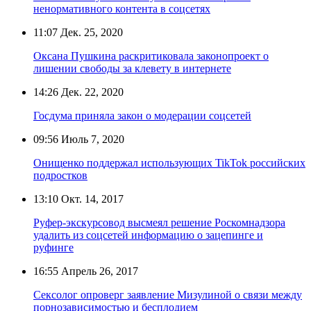
ненормативного контента в соцсетях
11:07
Дек. 25, 2020
Оксана Пушкина раскритиковала законопроект о
лишении свободы за клевету в интернете
14:26
Дек. 22, 2020
Госдума приняла закон о модерации соцсетей
09:56
Июль 7, 2020
Онищенко поддержал использующих TikTok российских
подростков
13:10
Окт. 14, 2017
Руфер-экскурсовод высмеял решение Роскомнадзора
удалить из соцсетей информацию о зацепинге и
руфинге
16:55
Апрель 26, 2017
Сексолог опроверг заявление Мизулиной о связи между
порнозависимостью и бесплодием