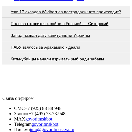
Уже 17 складов Wildberries пострадали: что происходит?
Польша готовится к войне с Россией — Сикорский
Запад назвал дату капитуляции Украины
НАБУ взялось за Арахамию - деали
Киты-убийцы начали взрывать рыб ради забавы
Связь с эфиром
СМС
+7 (925) 88-88-948
Звонок
+7 (495) 73-73-948
MAX
govoritmskbot
Telegram
govoritmskbot
Письмо
info@govoritmoskva.ru