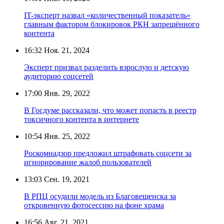
IT-эксперт назвал «количественный показатель»
главным фактором блокировок РКН запрещённого
контента
16:32
Ноя. 21, 2024
Эксперт призвал разделить взрослую и детскую
аудиторию соцсетей
17:00
Янв. 29, 2022
В Госдуме рассказали, что может попасть в реестр
токсичного контента в интернете
10:54
Янв. 25, 2022
Роскомнадзор предложил штрафовать соцсети за
игнорирование жалоб пользователей
13:03
Сен. 19, 2021
В РПЦ осудили модель из Благовещенска за
откровенную фотосессию на фоне храма
16:56
Авг. 21, 2021