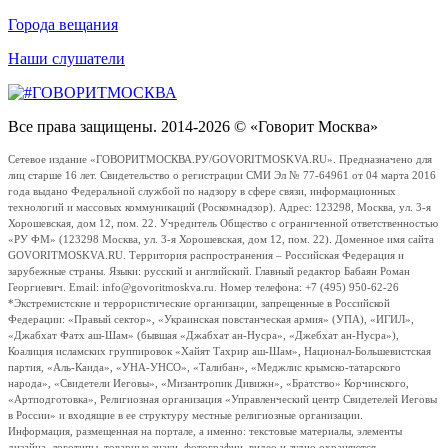
Города вещания
Наши слушатели
Все права защищены. 2014-2026 © «Говорит Москва»
Сетевое издание «ГОВОРИТМОСКВА.РУ/GOVORITMOSKVA.RU». Предназначено для
лиц старше 16 лет. Свидетельство о регистрации СМИ Эл № 77-64961 от 04 марта 2016
года выдано Федеральной службой по надзору в сфере связи, информационных
технологий и массовых коммуникаций (Роскомнадзор). Адрес: 123298, Москва, ул. 3-я
Хорошевская, дом 12, пом. 22. Учредитель Общество с ограниченной ответственностью
«РУ ФМ» (123298 Москва, ул. 3-я Хорошевская, дом 12, пом. 22). Доменное имя сайта
GOVORITMOSKVA.RU. Территория распространения – Российская Федерация и
зарубежные страны. Языки: русский и английский. Главный редактор Бабаян Роман
Георгиевич. Email: info@govoritmoskva.ru. Номер телефона: +7 (495) 950-62-26
*Экстремистские и террористические организации, запрещенные в Российской
Федерации: «Правый сектор», «Украинская повстанческая армия» (УПА), «ИГИЛ»,
«Джабхат Фатх аш-Шам» (бывшая «Джабхат ан-Нусра», «Джебхат ан-Нусра»),
Коалиция исламских группировок «Хайят Тахрир аш-Шам», Национал-Большевистская
партия, «Аль-Каида», «УНА-УНСО», «Талибан», «Меджлис крымско-татарского
народа», «Свидетели Иеговы», «Мизантропик Дивижн», «Братство» Корчинского,
«Артподготовка», Религиозная организация «Управленческий центр Свидетелей Иеговы
в России» и входящие в ее структуру местные религиозные организации.
Информация, размещенная на портале, а именно: текстовые материалы, элементы
дизайна, логотипы, товарные знаки, фотографии, видео и аудио охраняются