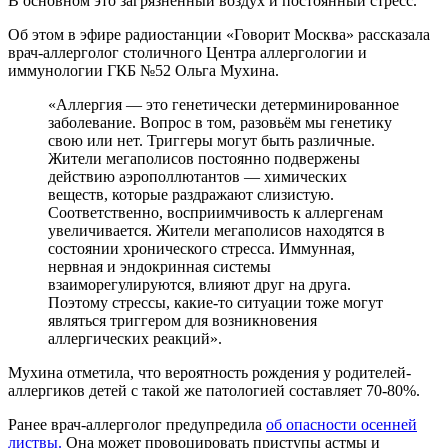
В основном это загрязнённый воздух и постоянный стресс.
Об этом в эфире радиостанции «Говорит Москва» рассказала
врач-аллерголог столичного Центра аллергологии и
иммунологии ГКБ №52 Ольга Мухина.
«Аллергия — это генетически детерминированное
заболевание. Вопрос в том, разовьём мы генетику
свою или нет. Триггеры могут быть различные.
Жители мегаполисов постоянно подвержены
действию аэрополлютантов — химических
веществ, которые раздражают слизистую.
Соответственно, восприимчивость к аллергенам
увеличивается. Жители мегаполисов находятся в
состоянии хронического стресса. Иммунная,
нервная и эндокринная системы
взаиморегулируются, влияют друг на друга.
Поэтому стрессы, какие-то ситуации тоже могут
являться триггером для возникновения
аллергических реакций».
Мухина отметила, что вероятность рождения у родителей-
аллергиков детей с такой же патологией составляет 70-80%.
Ранее врач-аллерголог предупредила
об опасности осенней
листвы.
Она может провоцировать приступы астмы и