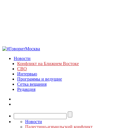
Новости
Конфликт на Ближнем Востоке
СВО
Интервью
Программы и ведущие
Сетка вещания
Редакция
Новости
Палестино-израильский конфликт