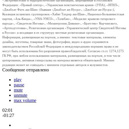
*Экстремистские и террористические организации, запрещенные в Российской
Федерации: «Правый сектор», «Украинская повстанческая армия» (УПА), «ИГИЛ»,
«Джабхат Фатх аш-Шам» (бывшая «Джабхат ан-Нусра», «Джебхат ан-Нусра»),
Коалиция исламских группировок «Хайят Тахрир аш-Шам», Национал-Большевистская
партия, «Аль-Каида», «УНА-УНСО», «Талибан», «Меджлис крымско-татарского
народа», «Свидетели Иеговы», «Мизантропик Дивижн», «Братство» Корчинского,
«Артподготовка», Религиозная организация «Управленческий центр Свидетелей Иеговы
в России» и входящие в ее структуру местные религиозные организации.
Информация, размещенная на портале, а именно: текстовые материалы, элементы
дизайна, логотипы, товарные знаки, фотографии, видео и аудио охраняются
законодательством Российской Федерации и международными нормами права и не
могут быть использованы без разрешения правообладателей. Согласно ст.ст. 1274,1275
ГК РФ, при любом использовании материалов, размещенных на портале, в том числе
цитировании, активная гиперссылка на материал является обязательной. Мнение
редакции может не совпадать с мнением отдельных авторов и колумнистов.
Сообщение отправлено
play
pause
mute
unmute
max volume
02:01
-01:27