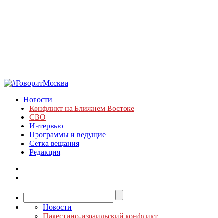
Новости
Конфликт на Ближнем Востоке
СВО
Интервью
Программы и ведущие
Сетка вещания
Редакция
Новости
Палестино-израильский конфликт