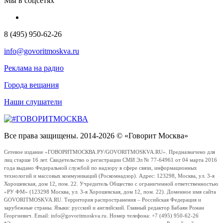
Мы в соцсетях
8 (495) 950-62-26
info@govoritmoskva.ru
Реклама на радио
Города вещания
Наши слушатели
Все права защищены. 2014-2026 © «Говорит Москва»
Сетевое издание «ГОВОРИТМОСКВА.РУ/GOVORITMOSKVA.RU». Предназначено для
лиц старше 16 лет. Свидетельство о регистрации СМИ Эл № 77-64961 от 04 марта 2016
года выдано Федеральной службой по надзору в сфере связи, информационных
технологий и массовых коммуникаций (Роскомнадзор). Адрес: 123298, Москва, ул. 3-я
Хорошевская, дом 12, пом. 22. Учредитель Общество с ограниченной ответственностью
«РУ ФМ» (123298 Москва, ул. 3-я Хорошевская, дом 12, пом. 22). Доменное имя сайта
GOVORITMOSKVA.RU. Территория распространения – Российская Федерация и
зарубежные страны. Языки: русский и английский. Главный редактор Бабаян Роман
Георгиевич. Email: info@govoritmoskva.ru. Номер телефона: +7 (495) 950-62-26