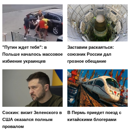
"Путин ждет тебя": в
Заставим раскаяться:
Польше началось массовое
союзник России дал
избиение украинцев
грозное обещание
Соскин: визит Зеленского в
В Пермь приедет поезд с
США оказался полным
китайскими блогерами
провалом