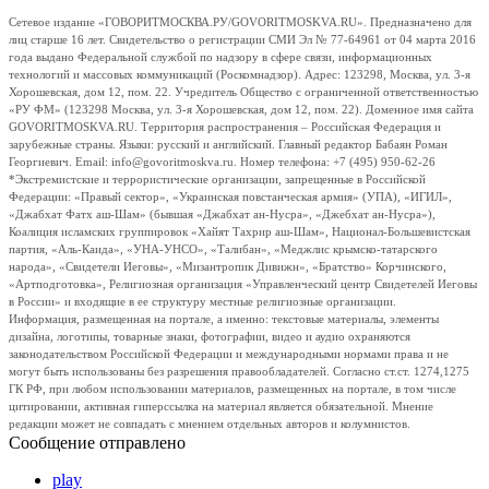
Сетевое издание «ГОВОРИТМОСКВА.РУ/GOVORITMOSKVA.RU». Предназначено для
лиц старше 16 лет. Свидетельство о регистрации СМИ Эл № 77-64961 от 04 марта 2016
года выдано Федеральной службой по надзору в сфере связи, информационных
технологий и массовых коммуникаций (Роскомнадзор). Адрес: 123298, Москва, ул. 3-я
Хорошевская, дом 12, пом. 22. Учредитель Общество с ограниченной ответственностью
«РУ ФМ» (123298 Москва, ул. 3-я Хорошевская, дом 12, пом. 22). Доменное имя сайта
GOVORITMOSKVA.RU. Территория распространения – Российская Федерация и
зарубежные страны. Языки: русский и английский. Главный редактор Бабаян Роман
Георгиевич. Email: info@govoritmoskva.ru. Номер телефона: +7 (495) 950-62-26
*Экстремистские и террористические организации, запрещенные в Российской
Федерации: «Правый сектор», «Украинская повстанческая армия» (УПА), «ИГИЛ»,
«Джабхат Фатх аш-Шам» (бывшая «Джабхат ан-Нусра», «Джебхат ан-Нусра»),
Коалиция исламских группировок «Хайят Тахрир аш-Шам», Национал-Большевистская
партия, «Аль-Каида», «УНА-УНСО», «Талибан», «Меджлис крымско-татарского
народа», «Свидетели Иеговы», «Мизантропик Дивижн», «Братство» Корчинского,
«Артподготовка», Религиозная организация «Управленческий центр Свидетелей Иеговы
в России» и входящие в ее структуру местные религиозные организации.
Информация, размещенная на портале, а именно: текстовые материалы, элементы
дизайна, логотипы, товарные знаки, фотографии, видео и аудио охраняются
законодательством Российской Федерации и международными нормами права и не
могут быть использованы без разрешения правообладателей. Согласно ст.ст. 1274,1275
ГК РФ, при любом использовании материалов, размещенных на портале, в том числе
цитировании, активная гиперссылка на материал является обязательной. Мнение
редакции может не совпадать с мнением отдельных авторов и колумнистов.
Сообщение отправлено
play