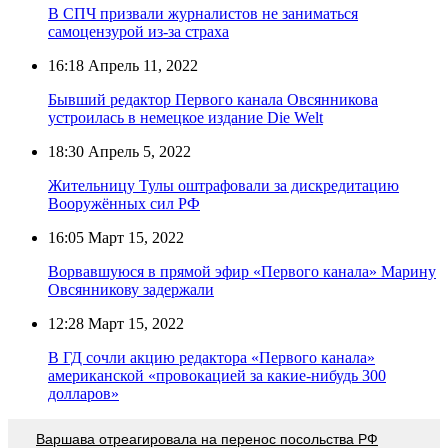
В СПЧ призвали журналистов не заниматься
самоцензурой из-за страха
16:18
Апрель 11, 2022
Бывший редактор Первого канала Овсянникова
устроилась в немецкое издание Die Welt
18:30
Апрель 5, 2022
Жительницу Тулы оштрафовали за дискредитацию
Вооружённых сил РФ
16:05
Март 15, 2022
Ворвавшуюся в прямой эфир «Первого канала» Марину
Овсянникову задержали
12:28
Март 15, 2022
В ГД сочли акцию редактора «Первого канала»
американской «провокацией за какие-нибудь 300
долларов»
Варшава отреагировала на перенос посольства РФ