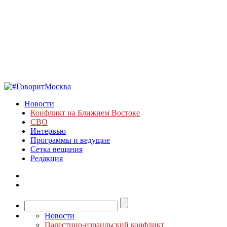
Новости
Конфликт на Ближнем Востоке
СВО
Интервью
Программы и ведущие
Сетка вещания
Редакция
Новости
Палестино-израильский конфликт