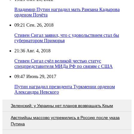
Владимир Путин наградил мать Рамзана Кадырова
орденом Почёта
09:21
Сен. 26, 2018
Стивен Сигал заявил, что с удовольствием стал бы
губернатором Приморья
21:36
Авг. 4, 2018
Стивен Сигал счёл великой честью статус
спецпредставителя МИДа РФ по связям с США
09:47
Июнь 29, 2017
Путин наградил президента Туркмении орденом
Александра Невского
Зеленский: у Украины нет планов возвращать Крым
Австрийцы массово устремились в Россию после указа
Путина