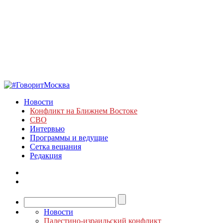
Новости
Конфликт на Ближнем Востоке
СВО
Интервью
Программы и ведущие
Сетка вещания
Редакция
Новости
Палестино-израильский конфликт