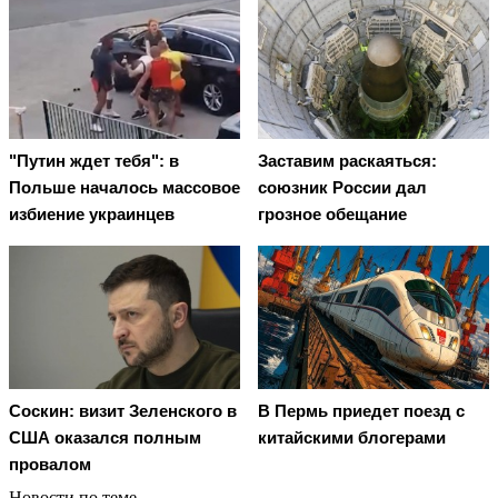
"Путин ждет тебя": в
Заставим раскаяться:
Польше началось массовое
союзник России дал
избиение украинцев
грозное обещание
Соскин: визит Зеленского в
В Пермь приедет поезд с
США оказался полным
китайскими блогерами
провалом
Новости по теме