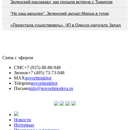
Зеленский рассказал, как прошла встреча с Трампом
"Не наш канцлер". Зеленский загнал Мерца в тупик
«Перестала существовать». ЧП в Одессе напугало Запад
Связь с эфиром
СМС
+7 (925) 88-88-948
Звонок
+7 (495) 73-73-948
MAX
govoritmskbot
Telegram
govoritmskbot
Письмо
info@govoritmoskva.ru
Новости
Интервью