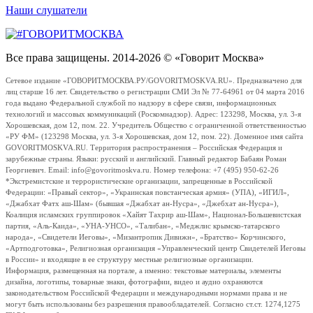
Наши слушатели
Все права защищены. 2014-2026 © «Говорит Москва»
Сетевое издание «ГОВОРИТМОСКВА.РУ/GOVORITMOSKVA.RU». Предназначено для
лиц старше 16 лет. Свидетельство о регистрации СМИ Эл № 77-64961 от 04 марта 2016
года выдано Федеральной службой по надзору в сфере связи, информационных
технологий и массовых коммуникаций (Роскомнадзор). Адрес: 123298, Москва, ул. 3-я
Хорошевская, дом 12, пом. 22. Учредитель Общество с ограниченной ответственностью
«РУ ФМ» (123298 Москва, ул. 3-я Хорошевская, дом 12, пом. 22). Доменное имя сайта
GOVORITMOSKVA.RU. Территория распространения – Российская Федерация и
зарубежные страны. Языки: русский и английский. Главный редактор Бабаян Роман
Георгиевич. Email: info@govoritmoskva.ru. Номер телефона: +7 (495) 950-62-26
*Экстремистские и террористические организации, запрещенные в Российской
Федерации: «Правый сектор», «Украинская повстанческая армия» (УПА), «ИГИЛ»,
«Джабхат Фатх аш-Шам» (бывшая «Джабхат ан-Нусра», «Джебхат ан-Нусра»),
Коалиция исламских группировок «Хайят Тахрир аш-Шам», Национал-Большевистская
партия, «Аль-Каида», «УНА-УНСО», «Талибан», «Меджлис крымско-татарского
народа», «Свидетели Иеговы», «Мизантропик Дивижн», «Братство» Корчинского,
«Артподготовка», Религиозная организация «Управленческий центр Свидетелей Иеговы
в России» и входящие в ее структуру местные религиозные организации.
Информация, размещенная на портале, а именно: текстовые материалы, элементы
дизайна, логотипы, товарные знаки, фотографии, видео и аудио охраняются
законодательством Российской Федерации и международными нормами права и не
могут быть использованы без разрешения правообладателей. Согласно ст.ст. 1274,1275