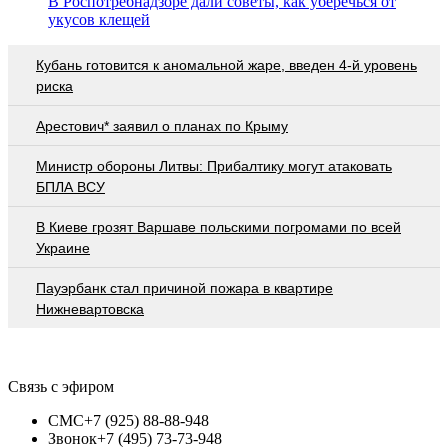
В Роспотребнадзоре дали советы, как уберечься от
укусов клещей
Кубань готовится к аномальной жаре, введен 4-й уровень
риска
Арестович* заявил о планах по Крыму
Министр обороны Литвы: Прибалтику могут атаковать
БПЛА ВСУ
В Киеве грозят Варшаве польскими погромами по всей
Украине
Пауэрбанк стал причиной пожара в квартире
Нижневартовска
Связь с эфиром
СМС
+7 (925) 88-88-948
Звонок
+7 (495) 73-73-948