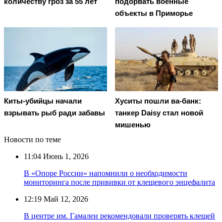
количеству гроз за 55 лет
подорвать военные
объекты в Приморье
Киты-убийцы начали
Хуситы пошли ва-банк:
взрывать рыб ради забавы
танкер Daisy стал новой
мишенью
Новости по теме
11:04
Июнь 1, 2026
В «Опоре России» напомнили о необходимости
мониторинга после прививки от клещевого энцефалита
12:19
Май 12, 2026
В центре им. Гамалеи рекомендовали проверять клещей