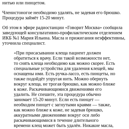
нитью или пинцетом.
Членистоногое необходимо удалять, не задевая его брюшко.
Процедура займёт 15-20 минут.
Об этом в эфире радиостанции «Говорит Москва» сообщила
заведующей консультативно-профилактическим отделением
ИКБ №1 Мария Ильина. Масла и прижигания неэффективны,
уточнила специалист.
«При присасывании клеща пациент должен
обратиться к врачу. Если такой возможности нет,
то снять клеща необходимо как можно скорее. Есть
специальные устройства для удаления клещей, мы
оснащены ими. Есть ручка-лассо, есть пинцеты, но
также подойдёт упругая нить. Можно обернуть
вокруг клеща, не трогая брюшко, как можно ближе
к коже. Раскачивающимися движениями его
удалить. Не спешите, эта процедура обычно
занимает 15-20 минут. Если есть пинцет —
необходим пинцет с загнутыми краями — также,
как можно ближе к коже, не задевая брюшко,
аккуратными движениями вокруг оси либо
раскачивающимися в течение длительного
времени клещ может быть удалён. Никакие масла,