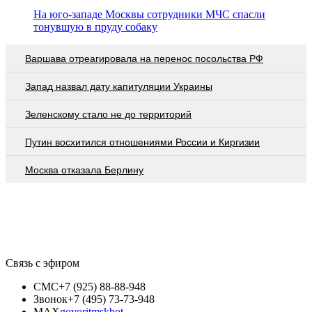
На юго-западе Москвы сотрудники МЧС спасли
тонувшую в пруду собаку
Варшава отреагировала на перенос посольства РФ
Запад назвал дату капитуляции Украины
Зеленскому стало не до территорий
Путин восхитился отношениями России и Киргизии
Москва отказала Берлину
Связь с эфиром
СМС
+7 (925) 88-88-948
Звонок
+7 (495) 73-73-948
MAX
govoritmskbot