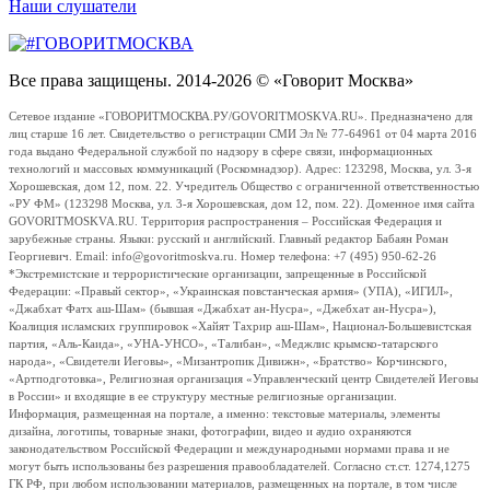
Наши слушатели
Все права защищены. 2014-2026 © «Говорит Москва»
Сетевое издание «ГОВОРИТМОСКВА.РУ/GOVORITMOSKVA.RU». Предназначено для
лиц старше 16 лет. Свидетельство о регистрации СМИ Эл № 77-64961 от 04 марта 2016
года выдано Федеральной службой по надзору в сфере связи, информационных
технологий и массовых коммуникаций (Роскомнадзор). Адрес: 123298, Москва, ул. 3-я
Хорошевская, дом 12, пом. 22. Учредитель Общество с ограниченной ответственностью
«РУ ФМ» (123298 Москва, ул. 3-я Хорошевская, дом 12, пом. 22). Доменное имя сайта
GOVORITMOSKVA.RU. Территория распространения – Российская Федерация и
зарубежные страны. Языки: русский и английский. Главный редактор Бабаян Роман
Георгиевич. Email: info@govoritmoskva.ru. Номер телефона: +7 (495) 950-62-26
*Экстремистские и террористические организации, запрещенные в Российской
Федерации: «Правый сектор», «Украинская повстанческая армия» (УПА), «ИГИЛ»,
«Джабхат Фатх аш-Шам» (бывшая «Джабхат ан-Нусра», «Джебхат ан-Нусра»),
Коалиция исламских группировок «Хайят Тахрир аш-Шам», Национал-Большевистская
партия, «Аль-Каида», «УНА-УНСО», «Талибан», «Меджлис крымско-татарского
народа», «Свидетели Иеговы», «Мизантропик Дивижн», «Братство» Корчинского,
«Артподготовка», Религиозная организация «Управленческий центр Свидетелей Иеговы
в России» и входящие в ее структуру местные религиозные организации.
Информация, размещенная на портале, а именно: текстовые материалы, элементы
дизайна, логотипы, товарные знаки, фотографии, видео и аудио охраняются
законодательством Российской Федерации и международными нормами права и не
могут быть использованы без разрешения правообладателей. Согласно ст.ст. 1274,1275
ГК РФ, при любом использовании материалов, размещенных на портале, в том числе