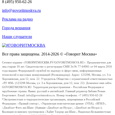
8 (495) 950-62-26
info@govoritmoskva.ru
Реклама на радио
Города вещания
Наши слушатели
Все права защищены. 2014-2026 © «Говорит Москва»
Сетевое издание «ГОВОРИТМОСКВА.РУ/GOVORITMOSKVA.RU». Предназначено для
лиц старше 16 лет. Свидетельство о регистрации СМИ Эл № 77-64961 от 04 марта 2016
года выдано Федеральной службой по надзору в сфере связи, информационных
технологий и массовых коммуникаций (Роскомнадзор). Адрес: 123298, Москва, ул. 3-я
Хорошевская, дом 12, пом. 22. Учредитель Общество с ограниченной ответственностью
«РУ ФМ» (123298 Москва, ул. 3-я Хорошевская, дом 12, пом. 22). Доменное имя сайта
GOVORITMOSKVA.RU. Территория распространения – Российская Федерация и
зарубежные страны. Языки: русский и английский. Главный редактор Бабаян Роман
Георгиевич. Email: info@govoritmoskva.ru. Номер телефона: +7 (495) 950-62-26
*Экстремистские и террористические организации, запрещенные в Российской
Федерации: «Правый сектор», «Украинская повстанческая армия» (УПА), «ИГИЛ»,
«Джабхат Фатх аш-Шам» (бывшая «Джабхат ан-Нусра», «Джебхат ан-Нусра»),
Коалиция исламских группировок «Хайят Тахрир аш-Шам», Национал-Большевистская