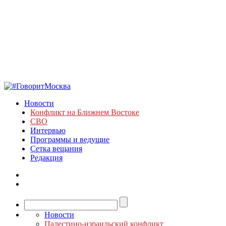
Новости
Конфликт на Ближнем Востоке
СВО
Интервью
Программы и ведущие
Сетка вещания
Редакция
Новости
Палестино-израильский конфликт