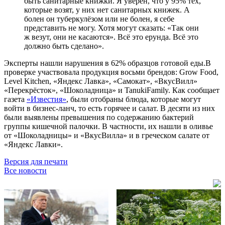
быть санитарные книжки. Я уверен, что у 95% тех,
которые возят, у них нет санитарных книжек. А
болен он туберкулёзом или не болен, я себе
представить не могу. Хотя могут сказать: «Так они
ж везут, они не касаются». Всё это ерунда. Всё это
должно быть сделано».
Эксперты нашли нарушения в 62% образцов готовой еды.В
проверке участвовала продукция восьми брендов: Grow Food,
Level Kitchen, «Яндекс Лавка», «Самокат», «ВкусВилл»
«Перекрёсток», «Шоколадница» и TanukiFamily. Как сообщает
газета
«Известия»
, были отобраны блюда, которые могут
войти в бизнес-ланч, то есть горячее и салат. В десяти из них
были выявлены превышения по содержанию бактерий
группы кишечной палочки. В частности, их нашли в оливье
от «Шоколадницы» и «ВкусВилла» и в греческом салате от
«Яндекс Лавки».
Версия для печати
Все новости