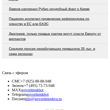
Лавров напомнил Рубио неудобный факт о Киеве
Пашинян исключил проведение референдума по
членству в ЕС или ЕАЭС
Дмитриев: только правые партии могут спасти Европу от
мигрантов
Средняя пенсия неработающих превысила 35 тыс. в
семи регионах
Связь с эфиром
СМС
+7 (925) 88-88-948
Звонок
+7 (495) 73-73-948
MAX
govoritmskbot
Telegram
govoritmskbot
Письмо
info@govoritmoskva.ru