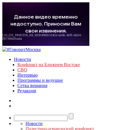
Новости
Конфликт на Ближнем Востоке
СВО
Интервью
Программы и ведущие
Сетка вещания
Редакция
Новости
Палестино-израильский конфликт