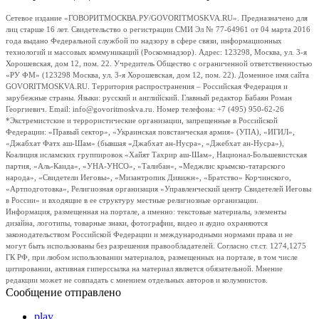
Сетевое издание «ГОВОРИТМОСКВА.РУ/GOVORITMOSKVA.RU». Предназначено для
лиц старше 16 лет. Свидетельство о регистрации СМИ Эл № 77-64961 от 04 марта 2016
года выдано Федеральной службой по надзору в сфере связи, информационных
технологий и массовых коммуникаций (Роскомнадзор). Адрес: 123298, Москва, ул. 3-я
Хорошевская, дом 12, пом. 22. Учредитель Общество с ограниченной ответственностью
«РУ ФМ» (123298 Москва, ул. 3-я Хорошевская, дом 12, пом. 22). Доменное имя сайта
GOVORITMOSKVA.RU. Территория распространения – Российская Федерация и
зарубежные страны. Языки: русский и английский. Главный редактор Бабаян Роман
Георгиевич. Email: info@govoritmoskva.ru. Номер телефона: +7 (495) 950-62-26
*Экстремистские и террористические организации, запрещенные в Российской
Федерации: «Правый сектор», «Украинская повстанческая армия» (УПА), «ИГИЛ»,
«Джабхат Фатх аш-Шам» (бывшая «Джабхат ан-Нусра», «Джебхат ан-Нусра»),
Коалиция исламских группировок «Хайят Тахрир аш-Шам», Национал-Большевистская
партия, «Аль-Каида», «УНА-УНСО», «Талибан», «Меджлис крымско-татарского
народа», «Свидетели Иеговы», «Мизантропик Дивижн», «Братство» Корчинского,
«Артподготовка», Религиозная организация «Управленческий центр Свидетелей Иеговы
в России» и входящие в ее структуру местные религиозные организации.
Информация, размещенная на портале, а именно: текстовые материалы, элементы
дизайна, логотипы, товарные знаки, фотографии, видео и аудио охраняются
законодательством Российской Федерации и международными нормами права и не
могут быть использованы без разрешения правообладателей. Согласно ст.ст. 1274,1275
ГК РФ, при любом использовании материалов, размещенных на портале, в том числе
цитировании, активная гиперссылка на материал является обязательной. Мнение
редакции может не совпадать с мнением отдельных авторов и колумнистов.
Сообщение отправлено
play