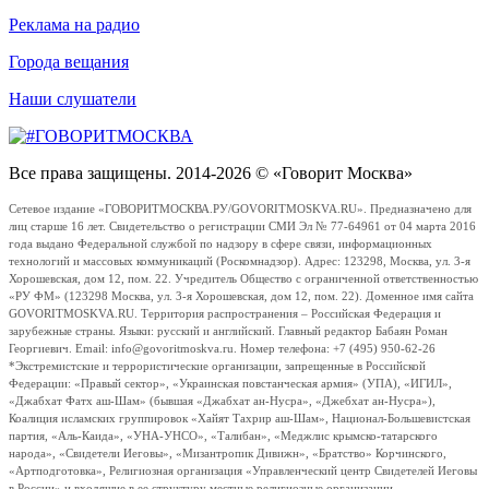
Реклама на радио
Города вещания
Наши слушатели
Все права защищены. 2014-2026 © «Говорит Москва»
Сетевое издание «ГОВОРИТМОСКВА.РУ/GOVORITMOSKVA.RU». Предназначено для
лиц старше 16 лет. Свидетельство о регистрации СМИ Эл № 77-64961 от 04 марта 2016
года выдано Федеральной службой по надзору в сфере связи, информационных
технологий и массовых коммуникаций (Роскомнадзор). Адрес: 123298, Москва, ул. 3-я
Хорошевская, дом 12, пом. 22. Учредитель Общество с ограниченной ответственностью
«РУ ФМ» (123298 Москва, ул. 3-я Хорошевская, дом 12, пом. 22). Доменное имя сайта
GOVORITMOSKVA.RU. Территория распространения – Российская Федерация и
зарубежные страны. Языки: русский и английский. Главный редактор Бабаян Роман
Георгиевич. Email: info@govoritmoskva.ru. Номер телефона: +7 (495) 950-62-26
*Экстремистские и террористические организации, запрещенные в Российской
Федерации: «Правый сектор», «Украинская повстанческая армия» (УПА), «ИГИЛ»,
«Джабхат Фатх аш-Шам» (бывшая «Джабхат ан-Нусра», «Джебхат ан-Нусра»),
Коалиция исламских группировок «Хайят Тахрир аш-Шам», Национал-Большевистская
партия, «Аль-Каида», «УНА-УНСО», «Талибан», «Меджлис крымско-татарского
народа», «Свидетели Иеговы», «Мизантропик Дивижн», «Братство» Корчинского,
«Артподготовка», Религиозная организация «Управленческий центр Свидетелей Иеговы
в России» и входящие в ее структуру местные религиозные организации.