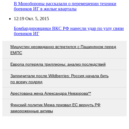
В Минобороны рассказали о перемещении техники
боевиков ИГ в жилые кварталы
12:19
Окт. 5, 2015
Бомбардировщики ВКС РФ нанесли удар по узлу связи
боевиков ИГ
Мишустин неожиданно встретился с Пашиняном перед
ЕМПС
Европа потеряла триллионы: анализ последствий
Запричитали после Wildberries: Россия начала бить
по всему подряд
Арестована жена Александра Невзорова**
Финский политик Мема призвал ЕС вернуть РФ
замороженные активы