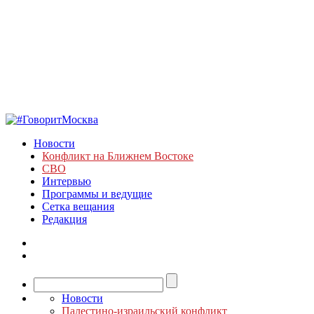
Новости
Конфликт на Ближнем Востоке
СВО
Интервью
Программы и ведущие
Сетка вещания
Редакция
Новости
Палестино-израильский конфликт