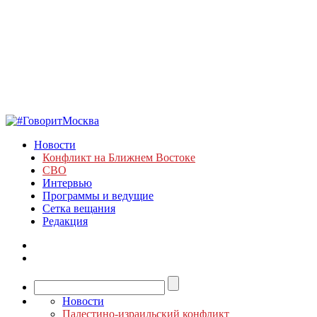
Новости
Конфликт на Ближнем Востоке
СВО
Интервью
Программы и ведущие
Сетка вещания
Редакция
Новости
Палестино-израильский конфликт