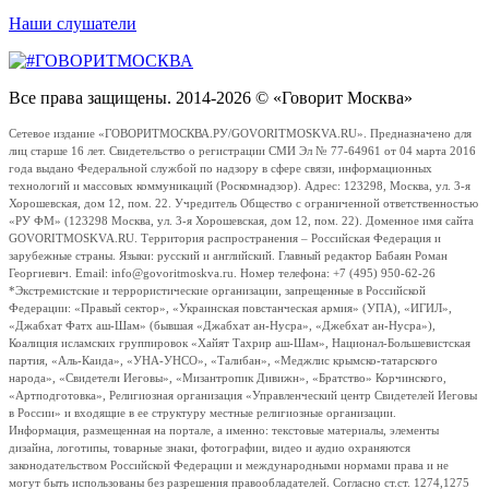
Наши слушатели
Все права защищены. 2014-2026 © «Говорит Москва»
Сетевое издание «ГОВОРИТМОСКВА.РУ/GOVORITMOSKVA.RU». Предназначено для
лиц старше 16 лет. Свидетельство о регистрации СМИ Эл № 77-64961 от 04 марта 2016
года выдано Федеральной службой по надзору в сфере связи, информационных
технологий и массовых коммуникаций (Роскомнадзор). Адрес: 123298, Москва, ул. 3-я
Хорошевская, дом 12, пом. 22. Учредитель Общество с ограниченной ответственностью
«РУ ФМ» (123298 Москва, ул. 3-я Хорошевская, дом 12, пом. 22). Доменное имя сайта
GOVORITMOSKVA.RU. Территория распространения – Российская Федерация и
зарубежные страны. Языки: русский и английский. Главный редактор Бабаян Роман
Георгиевич. Email: info@govoritmoskva.ru. Номер телефона: +7 (495) 950-62-26
*Экстремистские и террористические организации, запрещенные в Российской
Федерации: «Правый сектор», «Украинская повстанческая армия» (УПА), «ИГИЛ»,
«Джабхат Фатх аш-Шам» (бывшая «Джабхат ан-Нусра», «Джебхат ан-Нусра»),
Коалиция исламских группировок «Хайят Тахрир аш-Шам», Национал-Большевистская
партия, «Аль-Каида», «УНА-УНСО», «Талибан», «Меджлис крымско-татарского
народа», «Свидетели Иеговы», «Мизантропик Дивижн», «Братство» Корчинского,
«Артподготовка», Религиозная организация «Управленческий центр Свидетелей Иеговы
в России» и входящие в ее структуру местные религиозные организации.
Информация, размещенная на портале, а именно: текстовые материалы, элементы
дизайна, логотипы, товарные знаки, фотографии, видео и аудио охраняются
законодательством Российской Федерации и международными нормами права и не
могут быть использованы без разрешения правообладателей. Согласно ст.ст. 1274,1275