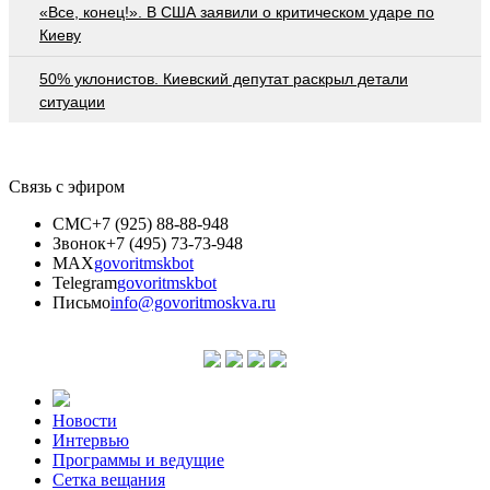
«Все, конец!». В США заявили о критическом ударе по
Киеву
50% уклонистов. Киевский депутат раскрыл детали
ситуации
Связь с эфиром
СМС
+7 (925) 88-88-948
Звонок
+7 (495) 73-73-948
MAX
govoritmskbot
Telegram
govoritmskbot
Письмо
info@govoritmoskva.ru
Новости
Интервью
Программы и ведущие
Сетка вещания